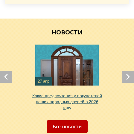
Хочу такую
Хочу такую
НОВОСТИ
27 апр
Какие предпочтения у покупателей
Хочу такую
наших парадных дверей в 2026
году
Хочу такую
Все новости