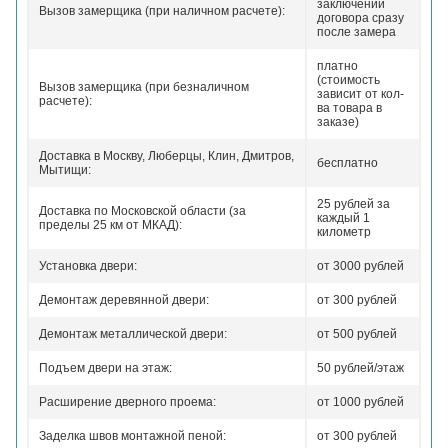
заключении
Вызов замерщика (при наличном расчете):
договора сразу
после замера
платно
(стоимость
Вызов замерщика (при безналичном
зависит от кол-
расчете):
ва товара в
заказе)
Доставка в Москву, Люберцы, Клин, Дмитров,
бесплатно
Мытищи:
25 рублей за
Доставка по Московской области (за
каждый 1
пределы 25 км от МКАД):
километр
Установка двери:
от 3000 рублей
Демонтаж деревянной двери:
от 300 рублей
Демонтаж металлической двери:
от 500 рублей
Подъем двери на этаж:
50 рублей/этаж
Расширение дверного проема:
от 1000 рублей
Заделка швов монтажной пеной:
от 300 рублей