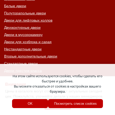
Белые двери
Полуторапольные двери
Двери для лифтовых холлов
Двухконтурные двери
Двери в мусорокамеру
Двери для хозблока и сарая
Нестандартные двери
Вторые дополнительные двери
Стандартные двери
Двери престиж-класса
На этом сайте используются cookies, чтобы сделать его
Двери комфорт-класса
быстрее и удобнее.
Внимание
Двери с 4-ым классом защиты
Вы можете отказаться от cookies в настройках вашего
Цены в каталоге могут отличаться от актуальных сегодня
браузера.
С узким стеклом
цен. Пожалуйста, уточняйте детали у наших менеджеров.
Двери на лестничную площадку
Хорошо
OK
Посмотреть список cookies
Остекленные противопожарные двери
С тонированным стеклом