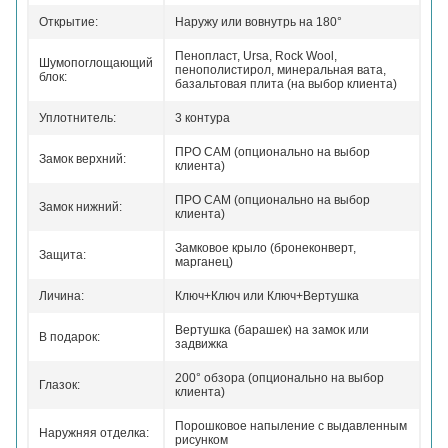
Открытие:
Наружу или вовнутрь на 180°
Пенопласт, Ursa, Rock Wool,
Шумопоглощающий
пенополистирол, минеральная вата,
блок:
базальтовая плита (на выбор клиента)
Уплотнитель:
3 контура
ПРО САМ (опционально на выбор
Замок верхний:
клиента)
ПРО САМ (опционально на выбор
Замок нижний:
клиента)
Замковое крыло (бронеконверт,
Защита:
марганец)
Личина:
Ключ+Ключ или Ключ+Вертушка
Вертушка (барашек) на замок или
В подарок:
задвижка
200° обзора (опционально на выбор
Глазок:
клиента)
Порошковое напыление с выдавленным
Наружняя отделка:
рисунком