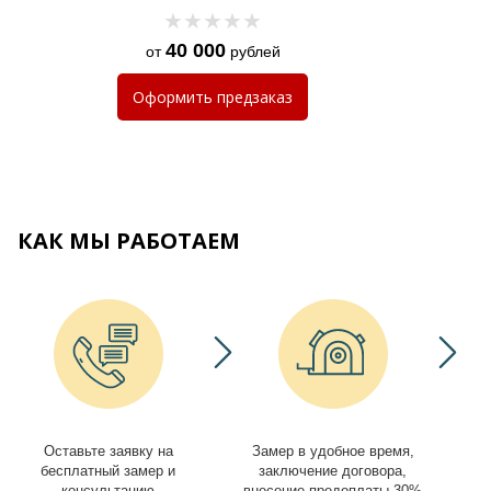
40 000
от
рублей
Оформить
предзаказ
КАК МЫ РАБОТАЕМ
Оставьте заявку на
Замер в удобное время,
И
бесплатный замер и
заключение договора,
консультацию
внесение предоплаты 30%