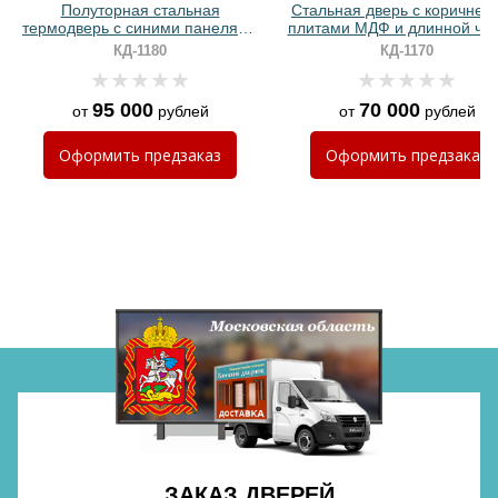
Полуторная стальная
Стальная дверь с коричнев
термодверь с синими панелями
плитами МДФ и длинной че
МДФ RAL и ручкой с LED-
ручкой с подсветкой
КД-1180
КД-1170
подсветкой
95 000
70 000
от
рублей
от
рублей
Хочу такую
Оформить
предзаказ
Оформить
предзаказ
Хочу такую
Хочу такую
ЗАКАЗ ДВЕРЕЙ