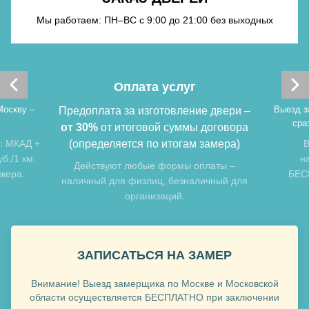
Хочу такую
Мы работаем: ПН–ВС с 9:00 до 21:00 без выходных
Оплата услуг
Москву –
Выезд з
Предоплата за изготовление двери –
сра
от 30%
от итоговой суммы договора
: МКАД +
(определяется по итогам замера)
В
б./1 км.
н
Хочу такую
Действуют любые формы оплаты –
джера.
БЕСП
наличный для физлиц, безналичный для
организаций.
Хочу такую
ЗАПИСАТЬСЯ НА ЗАМЕР
Внимание! Выезд замерщика по Москве и Московской
области осуществляется БЕСПЛАТНО при заключении