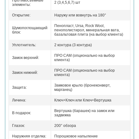
Противосъемные
2 (3,4,5,6,7) шт
элементы:
Открытие:
Наружу или вовнутрь на 180°
Пенопласт, Ursa, Rock Wool,
Шумопоглощающий
пенополистирол, минеральная вата,
блок:
базальтовая плита (на выбор клиента)
Уплотнитель:
2 контура (3 контура)
ПРО САМ (опционально на выбор
Замок верхний:
клиента)
ПРО САМ (опционально на выбор
Замок нижний:
клиента)
Замковое крыло (бронеконверт,
Защита:
марганец)
Личина:
Ключ+Ключ или Ключ+Вертушка
Вертушка (барашек) на замок или
В подарок:
задвижка
Глазок:
200° обзора
Наружняя отделка:
Порошковое напыление