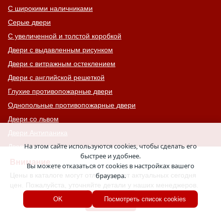
С широкими наличниками
Серые двери
С увеличенной и толстой коробкой
Двери с выдавленным рисунком
Двери с витражным остеклением
Двери с английской решеткой
Глухие противопожарные двери
Однопольные противопожарные двери
Двери со львом
Двери Антипаника
На этом сайте используются cookies, чтобы сделать его
Двери с окном сверху
быстрее и удобнее.
Двери для хозяйственных помещений
Внимание
Вы можете отказаться от cookies в настройках вашего
Входные группы
Цены в каталоге могут отличаться от актуальных сегодня
браузера.
цен. Пожалуйста, уточняйте детали у наших менеджеров.
Входные двери с кнокером
Хорошо
OK
Посмотреть список cookies
Двери с капителью
Двери для баров, кафе и ресторанов