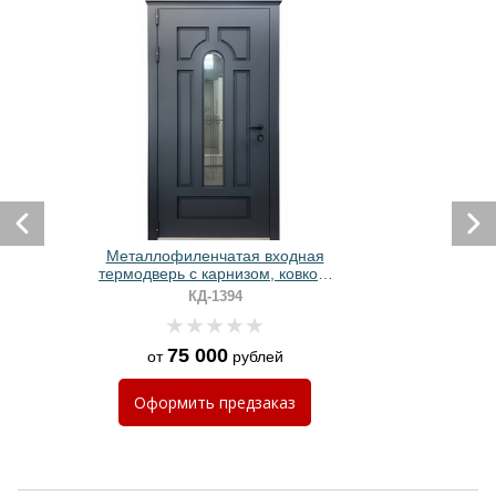
Металлофиленчатая входная
термодверь с карнизом, ковкой,
остеклением и порошковой
КД-1394
покраской антрацит
75 000
от
рублей
Оформить
предзаказ