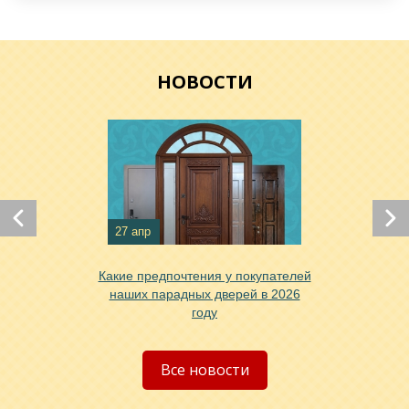
Хочу такую
НОВОСТИ
27 апр
Какие предпочтения у покупателей
Хочу такую
наших парадных дверей в 2026
году
Хочу такую
Все новости