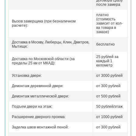
договора сразу
после замера
платно
(стоимость
Вызов замерщика (при безналичном
зависит от кол-
расчете):
ва товара в
заказе)
Доставка в Москву, Люберцы, Клин, Дмитров,
бесплатно
Мытищи:
25 рублей за
Доставка по Московской области (за
каждый 1
пределы 25 км от МКАД):
километр
Установка двери:
от 3000 рублей
Демонтаж деревянной двери:
от 300 рублей
Демонтаж металлической двери:
от 500 рублей
Подъем двери на этаж:
50 рублей/этаж
Расширение дверного проема:
от 1000 рублей
Заделка швов монтажной пеной:
от 300 рублей