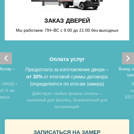
Хочу такую
ЗАКАЗ ДВЕРЕЙ
Хочу такую
Мы работаем: ПН–ВС с 9:00 до 21:00 без выходных
Оплата услуг
Москву –
Выезд з
Предоплата за изготовление двери –
сра
от 30%
от итоговой суммы договора
: МКАД +
(определяется по итогам замера)
В
б./1 км.
н
Хочу такую
Действуют любые формы оплаты –
джера.
БЕСП
наличный для физлиц, безналичный для
организаций.
Хочу такую
ЗАПИСАТЬСЯ НА ЗАМЕР