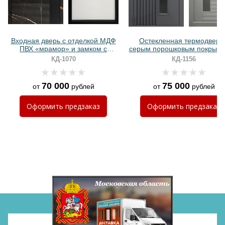
Входная дверь с отделкой МДФ
Остекленная термодверь
ПВХ «мрамор» и замком с
серым порошковым покрыти
биометрией
реечным дизайном
КД-1070
КД-1156
70 000
75 000
от
рублей
от
рублей
Хочу такую
Оформить
предзаказ
Оформить
предзаказ
Хочу такую