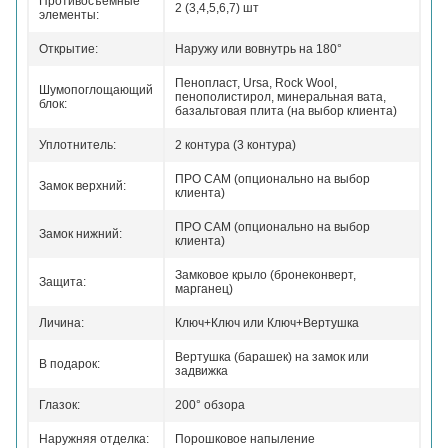
Противосъемные
2 (3,4,5,6,7) шт
элементы:
Открытие:
Наружу или вовнутрь на 180°
Пенопласт, Ursa, Rock Wool,
Шумопоглощающий
пенополистирол, минеральная вата,
блок:
базальтовая плита (на выбор клиента)
Уплотнитель:
2 контура (3 контура)
ПРО САМ (опционально на выбор
Замок верхний:
клиента)
ПРО САМ (опционально на выбор
Замок нижний:
клиента)
Замковое крыло (бронеконверт,
Защита:
марганец)
Личина:
Ключ+Ключ или Ключ+Вертушка
Вертушка (барашек) на замок или
В подарок:
задвижка
Глазок:
200° обзора
Наружняя отделка:
Порошковое напыление