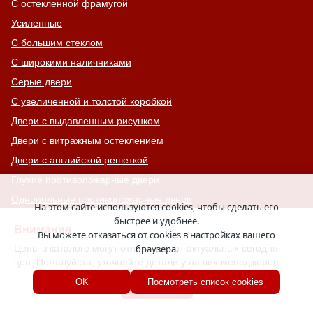
С остекленной фрамугой
Усиленные
С большим стеклом
С широкими наличниками
Серые двери
С увеличенной и толстой коробкой
Двери с выдавленным рисунком
Двери с витражным остеклением
Двери с английской решеткой
Глухие противопожарные двери
Однопольные противопожарные двери
На этом сайте используются cookies, чтобы сделать его
Двери со львом
быстрее и удобнее.
Внимание
Вы можете отказаться от cookies в настройках вашего
Двери Антипаника
Цены в каталоге могут отличаться от актуальных сегодня
браузера.
Двери с окном сверху
цен. Пожалуйста, уточняйте детали у наших менеджеров.
Двери для хозяйственных помещений
Хорошо
OK
Посмотреть список cookies
Входные группы