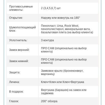
Противосъемные
2 (3,4,5,6,7) шт
элементы:
Открытие:
Наружу или вовнутрь на 180°
Пенопласт, Ursa, Rock Wool,
Шумопоглощающий
пенополистирол, минеральная вата,
блок:
базальтовая плита (на выбор клиента)
Уплотнитель:
3 контура
ПРО САМ (опционально на выбор
Замок верхний:
клиента)
ПРО САМ (опционально на выбор
Замок нижний:
клиента)
Замковое крыло (бронеконверт,
Защита:
марганец)
Личина:
Ключ+Ключ или Ключ+Вертушка
Вертушка (барашек) на замок или
В подарок:
задвижка
Глазок:
200° обзора