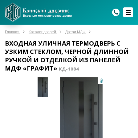
WhatsApp
WhatsApp
Telegram
Max
Max
Входные металлические двери
Мы онлайн!
Мы онлайн!
Мы онлайн!
Мы онлайн!
Мы онлайн!
Главная
Каталог дверей
Двери МДФ
ВХОДНАЯ УЛИЧНАЯ ТЕРМОДВЕРЬ С
УЗКИМ СТЕКЛОМ, ЧЕРНОЙ ДЛИННОЙ
РУЧКОЙ И ОТДЕЛКОЙ ИЗ ПАНЕЛЕЙ
МДФ «ГРАФИТ»
КД-1084