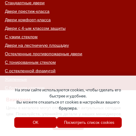
Стандартные двери
Двери престиж-класса
Двери комфорт-класса
Двери с 4-ым классом защиты
С узким стеклом
Двери на лестничную площадку
Остекленные противопожарные двери
С тонированным стеклом
С остекленной фрамугой
Усиленные
С большим стеклом
На этом сайте используются cookies, чтобы сделать его
быстрее и удобнее.
С широкими наличниками
Внимание
Вы можете отказаться от cookies в настройках вашего
Серые двери
Цены в каталоге могут отличаться от актуальных сегодня
браузера.
С увеличенной и толстой коробкой
цен. Пожалуйста, уточняйте детали у наших менеджеров.
Двери с выдавленным рисунком
Хорошо
OK
Посмотреть список cookies
Двери с витражным остеклением