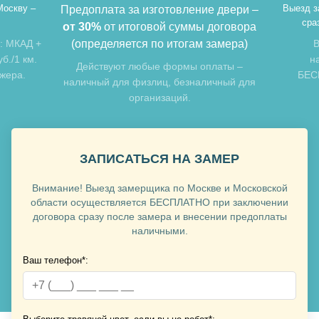
Москву –
Выезд з
Предоплата за изготовление двери –
сра
от 30%
от итоговой суммы договора
: МКАД +
(определяется по итогам замера)
В
б./1 км.
н
Хочу такую
Действуют любые формы оплаты –
джера.
БЕСП
наличный для физлиц, безналичный для
организаций.
ЗАПИСАТЬСЯ НА ЗАМЕР
Внимание! Выезд замерщика по Москве и Московской
Хочу такую
области осуществляется БЕСПЛАТНО при заключении
договора сразу после замера и внесении предоплаты
наличными.
Ваш телефон*:
Хочу такую