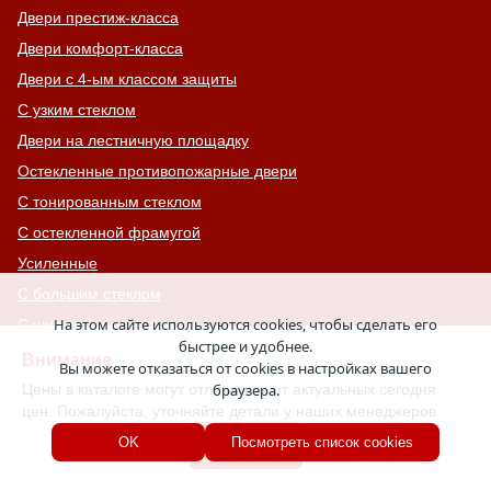
Двери престиж-класса
Двери комфорт-класса
Двери с 4-ым классом защиты
С узким стеклом
Двери на лестничную площадку
Остекленные противопожарные двери
С тонированным стеклом
С остекленной фрамугой
Усиленные
С большим стеклом
На этом сайте используются cookies, чтобы сделать его
С широкими наличниками
быстрее и удобнее.
Серые двери
Внимание
Вы можете отказаться от cookies в настройках вашего
С увеличенной и толстой коробкой
Цены в каталоге могут отличаться от актуальных сегодня
браузера.
цен. Пожалуйста, уточняйте детали у наших менеджеров.
Двери с выдавленным рисунком
Хорошо
OK
Посмотреть список cookies
Двери с витражным остеклением
Двери с английской решеткой