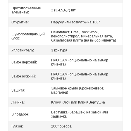
Противосъемные
2 (3,4,5,6,7) шт
элементы:
Открытие:
Наружу или вовнутрь на 180°
Пенопласт, Ursa, Rock Wool,
Шумопоглощающий
пенополистирол, минеральная вата,
блок:
базальтовая плита (на выбор клиента)
Уплотнитель:
3 контура
ПРО САМ (опционально на выбор
Замок верхний:
клиента)
ПРО САМ (опционально на выбор
Замок нижний:
клиента)
Замковое крыло (бронеконверт,
Защита:
марганец)
Личина:
Ключ+Ключ или Ключ+Вертушка
Вертушка (барашек) на замок или
В подарок:
задвижка
Глазок:
200° обзора