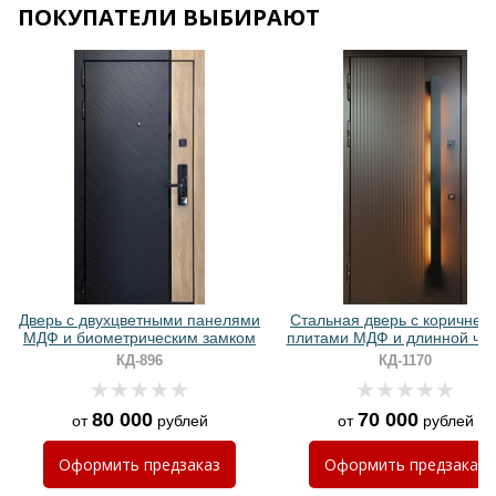
ПОКУПАТЕЛИ ВЫБИРАЮТ
Хочу такую
Хочу такую
Стальная дверь с коричневыми
Стальная дверь с
плитами МДФ и длинной черной
комбинированными панел
ручкой с подсветкой
МДФ и ручкой-скобой с
КД-1170
КД-1173
подсветкой
70 000
65 000
от
рублей
от
рублей
Хочу такую
Оформить
предзаказ
Оформить
предзаказ