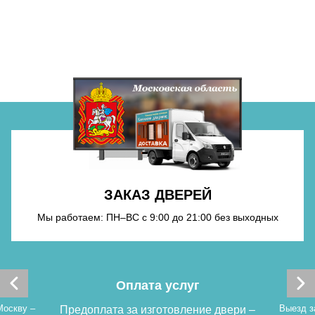
Хочу такую
Хочу такую
ЗАКАЗ ДВЕРЕЙ
Мы работаем: ПН–ВС с 9:00 до 21:00 без выходных
Хочу такую
Выезд замерщика
Выезд замерщика, при заключении договора
Доставк
двери –