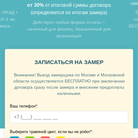
сразу после замера –
БЕСПЛАТНО
.
говора
мера)
Выезд замерщика по другим
Доставк
направлениям: МКАД + 5 км –
5 км – 
Хочу такую
ты –
БЕСПЛАТНО, далее – 25 руб./1 км.
По Ро
ный для
ЗАПИСАТЬСЯ НА ЗАМЕР
Внимание! Выезд замерщика по Москве и Московской
Хочу такую
области осуществляется БЕСПЛАТНО при заключении
договора сразу после замера и внесении предоплаты
наличными.
Ваш телефон*:
Хочу такую
Выберите травяной цвет, если вы не робот*: