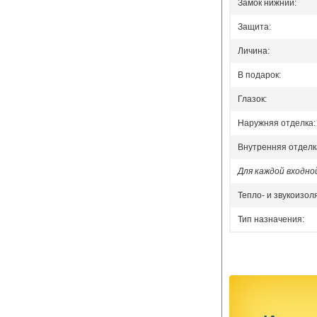
Замок нижний:
Защита:
Личина:
В подарок:
Глазок:
Наружняя отделка:
Внутренняя отделк
Для каждой входн
Тепло- и звукоизол
Тип назначения: