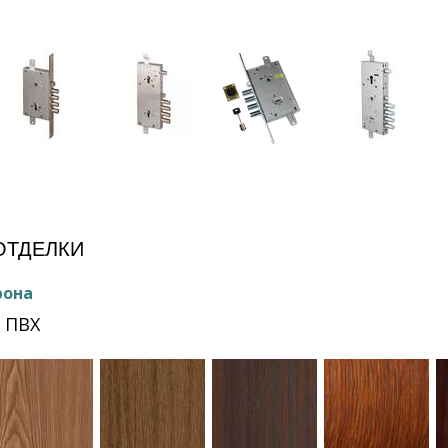
е
ОТДЕЛКИ
рона
 ПВХ