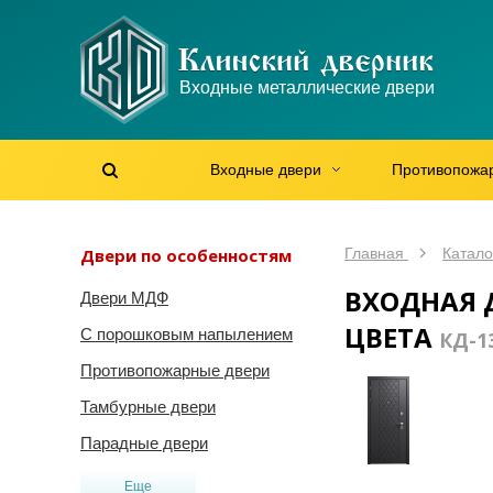
WhatsApp
WhatsApp
Telegram
Max
Max
Входные металлические двери
Мы онлайн!
Мы онлайн!
Мы онлайн!
Мы онлайн!
Мы онлайн!
Входные двери
Противопожа
Найти на сайте
Найти по артикулу
/
Двери по особенностям
Главная
Катало
ВХОДНАЯ 
Двери МДФ
ЦВЕТА
С порошковым напылением
КД-1
Противопожарные двери
Тамбурные двери
Парадные двери
Еще