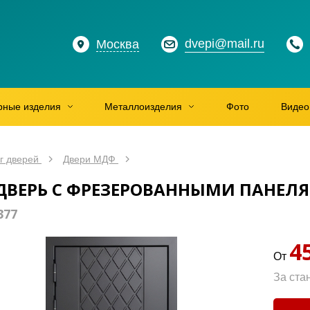
dvepi@mail.ru
Москва
рные изделия
Металлоизделия
Фото
Видео
г дверей
Двери МДФ
ДВЕРЬ С ФРЕЗЕРОВАННЫМИ ПАНЕЛ
377
4
От
За ста