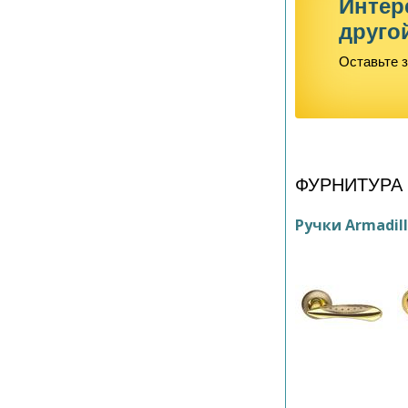
Интер
друго
Оставьте з
ФУРНИТУРА
Ручки Armadil