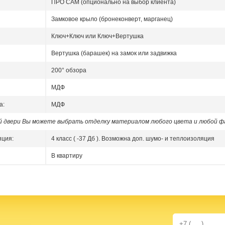
ПРО САМ (опционально на выбор клиента)
Замковое крыло (бронеконверт, марганец)
Ключ+Ключ или Ключ+Вертушка
Вертушка (барашек) на замок или задвижка
200° обзора
МДФ
а:
МДФ
ой двери Вы можете выбрать отделку материалом любого цвета и любой ф
яция:
4 класс ( -37 Дб ). Возможна доп. шумо- и теплоизоляция
В квартиру