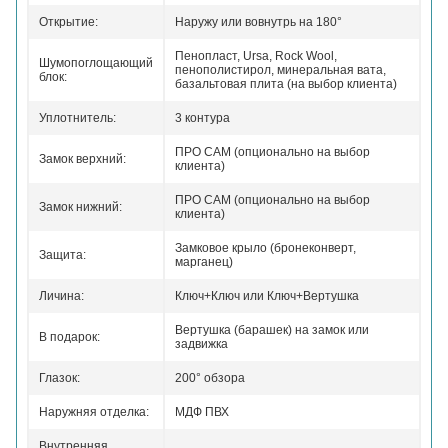
Открытие:
Наружу или вовнутрь на 180°
Пенопласт, Ursa, Rock Wool,
Шумопоглощающий
пенополистирол, минеральная вата,
блок:
базальтовая плита (на выбор клиента)
Уплотнитель:
3 контура
ПРО САМ (опционально на выбор
Замок верхний:
клиента)
ПРО САМ (опционально на выбор
Замок нижний:
клиента)
Замковое крыло (бронеконверт,
Защита:
марганец)
Личина:
Ключ+Ключ или Ключ+Вертушка
Вертушка (барашек) на замок или
В подарок:
задвижка
Глазок:
200° обзора
Наружняя отделка:
МДФ ПВХ
Внутренняя