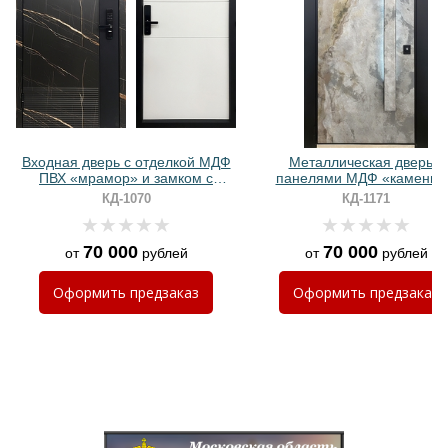
Хочу такую
Входная дверь с отделкой МДФ
Металлическая дверь с
ПВХ «мрамор» и замком с
панелями МДФ «камень»
биометрией
бугельной ручкой с LED-
КД-1070
КД-1171
подсветкой
70 000
70 000
от
рублей
от
рублей
Хочу такую
Оформить
предзаказ
Оформить
предзаказ
Хочу такую