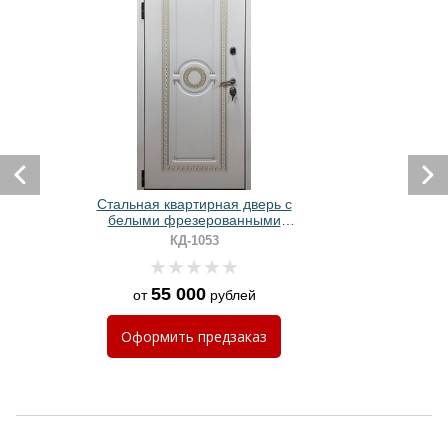
Стальная квартирная дверь с
белыми фрезерованными
панелями МДФ с патиной
КД-1053
«золото»
55 000
от
рублей
Оформить
предзаказ