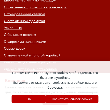
Двери на лестничную площадку
Остекленные противопожарные двери
С тонированным стеклом
С остекленной фрамугой
Усиленные
С большим стеклом
С широкими наличниками
Серые двери
С увеличенной и толстой коробкой
Двери с выдавленным рисунком
Двери с витражным остеклением
На этом сайте используются cookies, чтобы сделать его
Двери с английской решеткой
быстрее и удобнее.
Внимание
Вы можете отказаться от cookies в настройках вашего
Глухие противопожарные двери
Цены в каталоге могут отличаться от актуальных сегодня
браузера.
Однопольные противопожарные двери
цен. Пожалуйста, уточняйте детали у наших менеджеров.
Двери со львом
Хорошо
OK
Посмотреть список cookies
Двери Антипаника