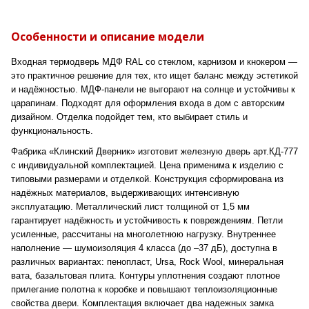
Особенности и описание модели
Входная термодверь МДФ RAL со стеклом, карнизом и кнокером —
это практичное решение для тех, кто ищет баланс между эстетикой
и надёжностью. МДФ-панели не выгорают на солнце и устойчивы к
царапинам. Подходят для оформления входа в дом с авторским
дизайном. Отделка подойдет тем, кто выбирает стиль и
функциональность.
Фабрика «Клинский Дверник» изготовит железную дверь арт.КД-777
с индивидуальной комплектацией. Цена применима к изделию с
типовыми размерами и отделкой. Конструкция сформирована из
надёжных материалов, выдерживающих интенсивную
эксплуатацию. Металлический лист толщиной от 1,5 мм
гарантирует надёжность и устойчивость к повреждениям. Петли
усиленные, рассчитаны на многолетнюю нагрузку. Внутреннее
наполнение — шумоизоляция 4 класса (до –37 дБ), доступна в
различных вариантах: пенопласт, Ursa, Rock Wool, минеральная
вата, базальтовая плита. Контуры уплотнения создают плотное
прилегание полотна к коробке и повышают теплоизоляционные
свойства двери. Комплектация включает два надежных замка