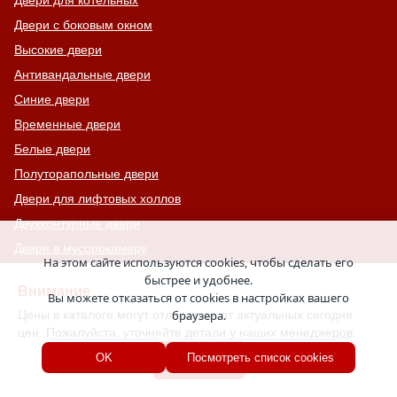
Двери для котельных
Двери с боковым окном
Высокие двери
Антивандальные двери
Синие двери
Временные двери
Белые двери
Полуторапольные двери
Двери для лифтовых холлов
Двухконтурные двери
Двери в мусорокамеру
На этом сайте используются cookies, чтобы сделать его
Двери для хозблока и сарая
быстрее и удобнее.
Внимание
Вы можете отказаться от cookies в настройках вашего
Нестандартные двери
Цены в каталоге могут отличаться от актуальных сегодня
браузера.
Вторые дополнительные двери
цен. Пожалуйста, уточняйте детали у наших менеджеров.
Стандартные двери
Хорошо
OK
Посмотреть список cookies
Двери престиж-класса