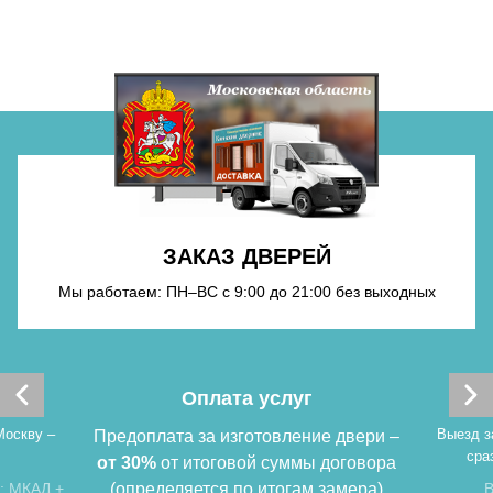
Хочу такую
Хочу такую
ЗАКАЗ ДВЕРЕЙ
Мы работаем: ПН–ВС с 9:00 до 21:00 без выходных
Хочу такую
Оплата услуг
Москву –
Выезд з
Предоплата за изготовление двери –
сра
от 30%
от итоговой суммы договора
: МКАД +
(определяется по итогам замера)
В