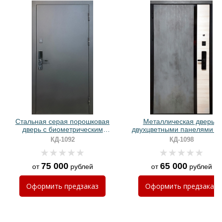
Хочу такую
Хочу такую
Стальная серая порошковая
Металлическая дверь с
дверь с биометрическим
двухцветными панелями 
электронным замком
ПВХ и биометрическим зам
КД-1092
КД-1098
75 000
65 000
от
рублей
от
рублей
Хочу такую
Оформить
предзаказ
Оформить
предзаказ