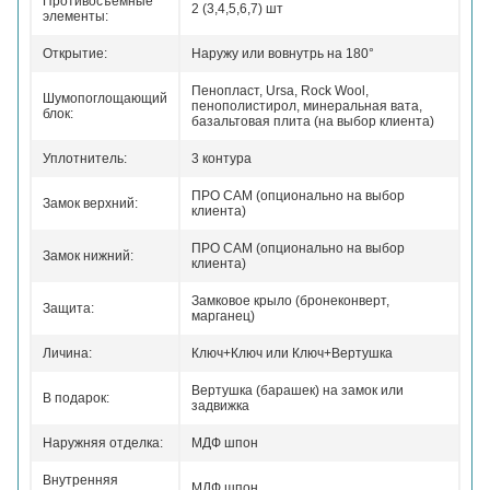
Противосъемные
2 (3,4,5,6,7) шт
элементы:
Открытие:
Наружу или вовнутрь на 180°
Пенопласт, Ursa, Rock Wool,
Шумопоглощающий
пенополистирол, минеральная вата,
блок:
базальтовая плита (на выбор клиента)
Уплотнитель:
3 контура
ПРО САМ (опционально на выбор
Замок верхний:
клиента)
ПРО САМ (опционально на выбор
Замок нижний:
клиента)
Замковое крыло (бронеконверт,
Защита:
марганец)
Личина:
Ключ+Ключ или Ключ+Вертушка
Вертушка (барашек) на замок или
В подарок:
задвижка
Наружняя отделка:
МДФ шпон
Внутренняя
МДФ шпон