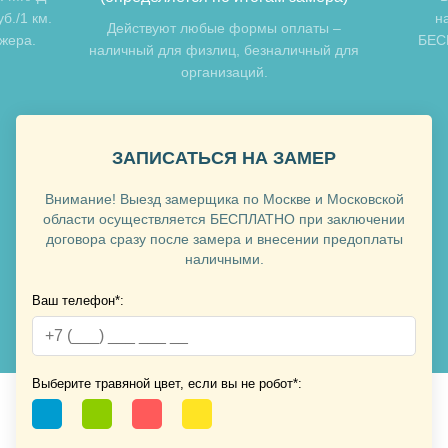
б./1 км.
н
Хочу такую
Действуют любые формы оплаты –
джера.
БЕСП
наличный для физлиц, безналичный для
организаций.
ЗАПИСАТЬСЯ НА ЗАМЕР
Внимание! Выезд замерщика по Москве и Московской
Хочу такую
области осуществляется БЕСПЛАТНО при заключении
договора сразу после замера и внесении предоплаты
наличными.
Ваш телефон*:
Хочу такую
Выберите травяной цвет, если вы не робот*: