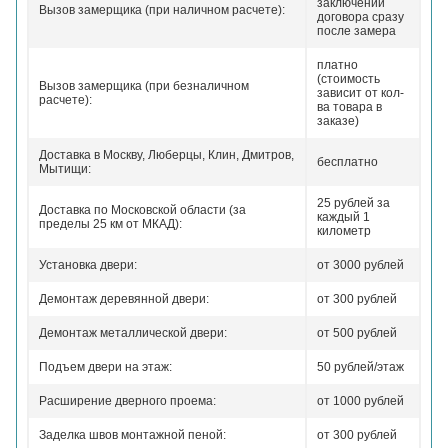
заключении
Вызов замерщика (при наличном расчете):
договора сразу
после замера
платно
(стоимость
Вызов замерщика (при безналичном
зависит от кол-
расчете):
ва товара в
заказе)
Доставка в Москву, Люберцы, Клин, Дмитров,
бесплатно
Мытищи:
25 рублей за
Доставка по Московской области (за
каждый 1
пределы 25 км от МКАД):
километр
Установка двери:
от 3000 рублей
Демонтаж деревянной двери:
от 300 рублей
Демонтаж металлической двери:
от 500 рублей
Подъем двери на этаж:
50 рублей/этаж
Расширение дверного проема:
от 1000 рублей
Заделка швов монтажной пеной:
от 300 рублей