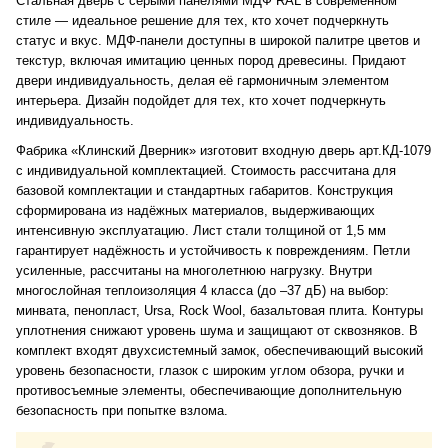
Стальная дверь с серыми панелями МДФ RAL в современном
стиле — идеальное решение для тех, кто хочет подчеркнуть
статус и вкус. МДФ-панели доступны в широкой палитре цветов и
текстур, включая имитацию ценных пород древесины. Придают
двери индивидуальность, делая её гармоничным элементом
интерьера. Дизайн подойдет для тех, кто хочет подчеркнуть
индивидуальность.
Фабрика «Клинский Дверник» изготовит входную дверь арт.КД-1079
с индивидуальной комплектацией. Стоимость рассчитана для
базовой комплектации и стандартных габаритов. Конструкция
сформирована из надёжных материалов, выдерживающих
интенсивную эксплуатацию. Лист стали толщиной от 1,5 мм
гарантирует надёжность и устойчивость к повреждениям. Петли
усиленные, рассчитаны на многолетнюю нагрузку. Внутри
многослойная теплоизоляция 4 класса (до –37 дБ) на выбор:
минвата, пенопласт, Ursa, Rock Wool, базальтовая плита. Контуры
уплотнения снижают уровень шума и защищают от сквозняков. В
комплект входят двухсистемный замок, обеспечивающий высокий
уровень безопасности, глазок с широким углом обзора, ручки и
противосъемные элементы, обеспечивающие дополнительную
безопасность при попытке взлома.