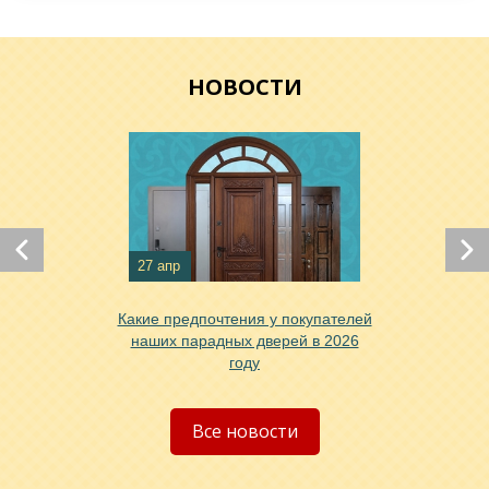
НОВОСТИ
Хочу такую
Хочу такую
27 апр
Какие предпочтения у покупателей
наших парадных дверей в 2026
году
Хочу такую
Все новости