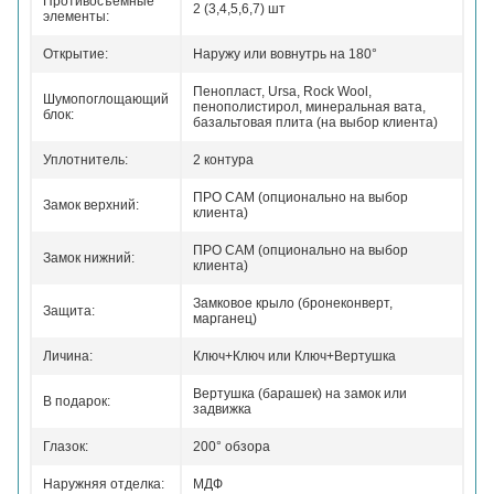
Противосъемные
2 (3,4,5,6,7) шт
элементы:
Открытие:
Наружу или вовнутрь на 180°
Пенопласт, Ursa, Rock Wool,
Шумопоглощающий
пенополистирол, минеральная вата,
блок:
базальтовая плита (на выбор клиента)
Уплотнитель:
2 контура
ПРО САМ (опционально на выбор
Замок верхний:
клиента)
ПРО САМ (опционально на выбор
Замок нижний:
клиента)
Замковое крыло (бронеконверт,
Защита:
марганец)
Личина:
Ключ+Ключ или Ключ+Вертушка
Вертушка (барашек) на замок или
В подарок:
задвижка
Глазок:
200° обзора
Наружняя отделка:
МДФ