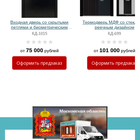
Хочу такую
Входная дверь со скрытыми
Термодверь МДФ со стекло
петлями и биометрическим
реечным дизайном
замком (МДФ с молдингами)
КД-1015
КД-699
75 000
101 000
от
рублей
от
рублей
Хочу такую
Оформить
предзаказ
Оформить
предзаказ
Хочу такую