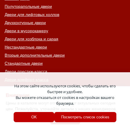
Полуторапольные двери
Двери для лифтовых холлов
Двухконтурные двери
Двери в мусорокамеру
Двери для хозблока и сарая
Нестандартные двери
Вторые дополнительные двери
Стандартные двери
Двери престиж-класса
Двери комфорт-класса
На этом сайте используются cookies, чтобы сделать его
Двери с 4-ым классом защиты
быстрее и удобнее.
Внимание
С узким стеклом
Вы можете отказаться от cookies в настройках вашего
Цены в каталоге могут отличаться от актуальных сегодня
браузера.
Двери на лестничную площадку
цен. Пожалуйста, уточняйте детали у наших менеджеров.
Остекленные противопожарные двери
Хорошо
OK
Посмотреть список cookies
С тонированным стеклом
С остекленной фрамугой