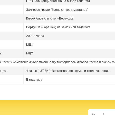
ПРО САМ (опционально на выбор клиента)
Замковое крыло (бронеконверт, марганец)
Ключ+Ключ или Ключ+Вертушка
Вертушка (барашек) на замок или задвижка
200° обзора
МДФ
а:
МДФ
ой двери Вы можете выбрать отделку материалом любого цвета и любой ф
яция:
4 класс ( -37 Дб ). Возможна доп. шумо- и теплоизоляция
В квартиру