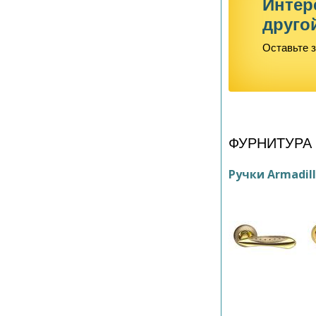
Интер
друго
Оставьте з
ФУРНИТУРА
Ручки Armadil