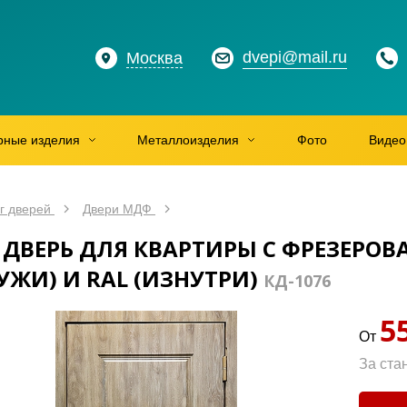
dvepi@mail.ru
Москва
рные изделия
Металлоизделия
Фото
Видео
г дверей
Двери МДФ
 ДВЕРЬ ДЛЯ КВАРТИРЫ С ФРЕЗЕР
УЖИ) И RAL (ИЗНУТРИ)
КД-1076
5
От
За ста