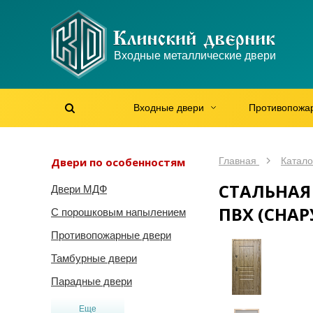
WhatsApp
WhatsApp
Telegram
Max
Max
Входные металлические двери
Мы онлайн!
Мы онлайн!
Мы онлайн!
Мы онлайн!
Мы онлайн!
Входные двери
Противопожа
Найти на сайте
Найти по артикулу
/
Двери по особенностям
Главная
Катало
СТАЛЬНАЯ
Двери МДФ
ПВХ (СНАР
С порошковым напылением
Противопожарные двери
Тамбурные двери
Парадные двери
Еще