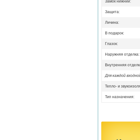
Замок нижний:
Защита:
Личина:
В подарок:
Глазок:
Наружняя отделка:
Внутренняя отделк
Для каждой входн
Тепло- и звукоизол
Тип назначения: