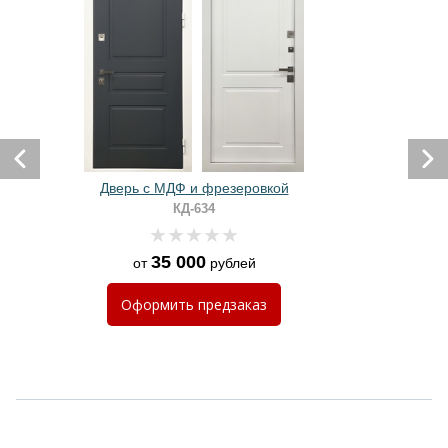
Дверь с МДФ и фрезеровкой
КД-634
35 000
от
рублей
Оформить
предзаказ