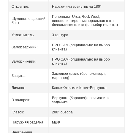
Открытие:
Наружу или вовнутрь на 180°
Пенопласт, Ursa, Rock Wool,
Шумопоглощающий
пенополистирол, минеральная вата,
блок:
базальтовая плита (на выбор клиента)
Уплотнитель:
3 контура
ПРО САМ (опционально на выбор
Замок верхний:
клиента)
ПРО САМ (опционально на выбор
Замок нижний:
клиента)
Замковое крыло (бронеконверт,
Защита:
марганец)
Личина:
Ключ+Ключ или Ключ+Вертушка
Вертушка (барашек) на замок или
В подарок:
задвижка
Глазок:
200° обзора
Наружняя отделка:
МДФ
Внутренняя