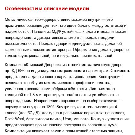
Особенности и описание модели
Металлическая термодверь с винилискожей внутри — это
практичное решение для тех, кто ищет баланс между эстетикой и
надёжностью. Панели из МДФ устойчивы к влаге и механическим
повреждениям, а декоративные элементы придают модели
выразительность. Придают двери индивидуальность, делая её
гармоничным элементом интерьера. Оформление делает дверь не
только функциональной, но и визуально привлекательной.
Компания «Клинский Дверник» изготовит металлическую дверь
арт.КД-686 по индивидуальным размерам и параметрам. Стоимость
представлена для типового варианта исполнения. Конструкция
включает коробку из металлического профиля и полотна,
усиленного несколькими рёбрами жёсткости. Лист металла
толщиной от 1,5 мм гарантирует надёжность и устойчивость к
повреждениям. Направление открывания на выбор заказчика —
наружу или внутрь на 180°. Внутри звуко- и теплоизоляция 4
класса (до –37 дБ), доступна в различных вариантах: пенопласт,
Rock Wool, базальтовая плита, Ursa, минвата. Контуры уплотнения
предотвращают проникновение посторонних запахов и шума.
Комплектация включает замки с повышенной степенью защиты,