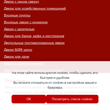
Двери с окном сверху
Двери для хозяйственных помещений
Входные группы
Входные двери с кнокером
Двери с капителью
Двери для баров, кафе и ресторанов
Двупольные противопожарные двери
Двери МДФ шпон
Двери для дачи
Двери с шумоизоляцией
Противопожарные ворота с калиткой
На этом сайте используются cookies, чтобы сделать его
Двери на террасу
быстрее и удобнее.
Внимание
Вы можете отказаться от cookies в настройках вашего
Глухие противопожарные люки
Цены в каталоге могут отличаться от актуальных сегодня
браузера.
Зеленые двери
цен. Пожалуйста, уточняйте детали у наших менеджеров.
Тамбурные двери
Хорошо
OK
Посмотреть список cookies
Утепленные входные двери