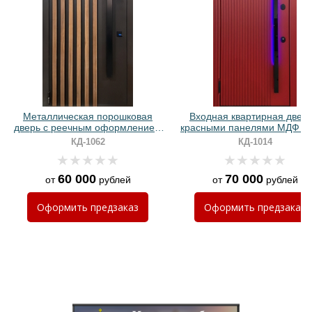
Хочу такую
Металлическая порошковая
Входная квартирная дверь
дверь с реечным оформлением
красными панелями МДФ R
и длинной ручкой-скобой
бугельной ручкой с подсвет
КД-1062
КД-1014
60 000
70 000
от
рублей
от
рублей
Хочу такую
Оформить
предзаказ
Оформить
предзаказ
Хочу такую