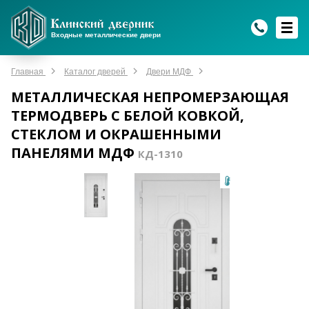
WhatsApp
WhatsApp
Telegram
Max
Max
Входные металлические двери
Мы онлайн!
Мы онлайн!
Мы онлайн!
Мы онлайн!
Мы онлайн!
Главная
Каталог дверей
Двери МДФ
МЕТАЛЛИЧЕСКАЯ НЕПРОМЕРЗАЮЩАЯ
ТЕРМОДВЕРЬ С БЕЛОЙ КОВКОЙ,
СТЕКЛОМ И ОКРАШЕННЫМИ
ПАНЕЛЯМИ МДФ
КД-1310