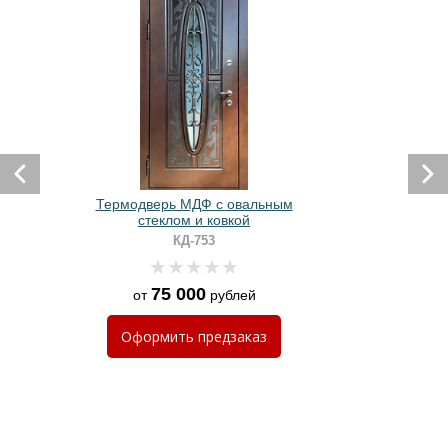
Термодверь МДФ с овальным
стеклом и ковкой
КД-753
75 000
от
рублей
Оформить
предзаказ