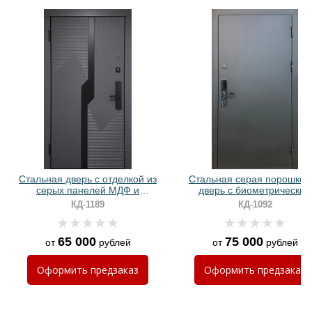
Хочу такую
Хочу такую
Стальная дверь с отделкой из
Стальная серая порошков
серых панелей МДФ и
дверь с биометрическим
биометрическим замком
электронным замком
КД-1189
КД-1092
65 000
75 000
от
рублей
от
рублей
Хочу такую
Оформить
предзаказ
Оформить
предзаказ