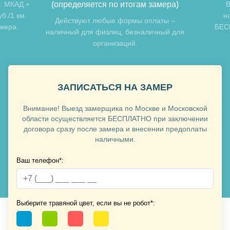
: МКАД +
(определяется по итогам замера)
В
б./1 км.
н
Хочу такую
Действуют любые формы оплаты –
джера.
БЕСП
наличный для физлиц, безналичный для
организаций.
ЗАПИСАТЬСЯ НА ЗАМЕР
Внимание! Выезд замерщика по Москве и Московской
Хочу такую
области осуществляется БЕСПЛАТНО при заключении
договора сразу после замера и внесении предоплаты
наличными.
Ваш телефон*:
Хочу такую
Выберите травяной цвет, если вы не робот*: