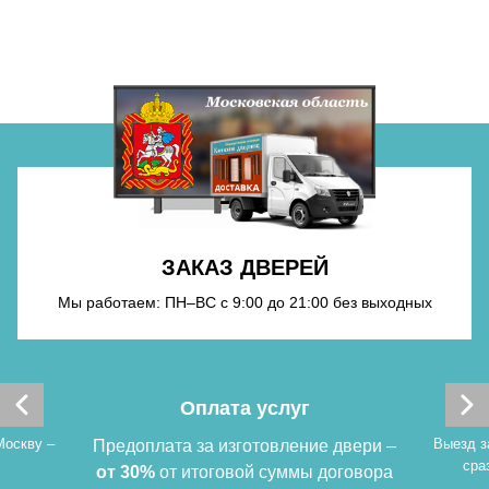
Хочу такую
Хочу такую
ЗАКАЗ ДВЕРЕЙ
Мы работаем: ПН–ВС с 9:00 до 21:00 без выходных
Хочу такую
Оплата услуг
Москву –
Выезд з
Предоплата за изготовление двери –
сра
от 30%
от итоговой суммы договора