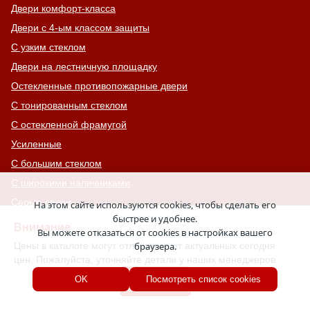
Двери комфорт-класса
Двери с 4-ым классом защиты
С узким стеклом
Двери на лестничную площадку
Остекленные противопожарные двери
С тонированным стеклом
С остекленной фрамугой
Усиленные
С большим стеклом
С широкими наличниками
Серые двери
На этом сайте используются cookies, чтобы сделать его
быстрее и удобнее.
С увеличенной и толстой коробкой
Внимание
Вы можете отказаться от cookies в настройках вашего
Двери с выдавленным рисунком
Цены в каталоге могут отличаться от актуальных сегодня
браузера.
цен. Пожалуйста, уточняйте детали у наших менеджеров.
Двери с витражным остеклением
Хорошо
OK
Посмотреть список cookies
Двери с английской решеткой
Глухие противопожарные двери