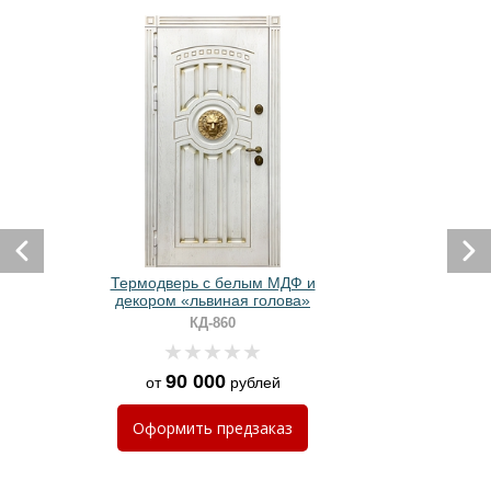
Термодверь с белым МДФ и
декором «львиная голова»
КД-860
90 000
от
рублей
Оформить
предзаказ