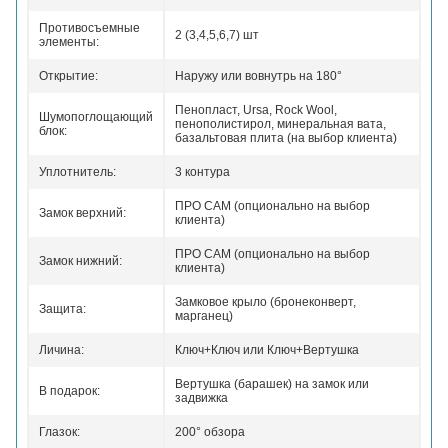
Противосъемные
2 (3,4,5,6,7) шт
элементы:
Открытие:
Наружу или вовнутрь на 180°
Пенопласт, Ursa, Rock Wool,
Шумопоглощающий
пенополистирол, минеральная вата,
блок:
базальтовая плита (на выбор клиента)
Уплотнитель:
3 контура
ПРО САМ (опционально на выбор
Замок верхний:
клиента)
ПРО САМ (опционально на выбор
Замок нижний:
клиента)
Замковое крыло (бронеконверт,
Защита:
марганец)
Личина:
Ключ+Ключ или Ключ+Вертушка
Вертушка (барашек) на замок или
В подарок:
задвижка
Глазок:
200° обзора