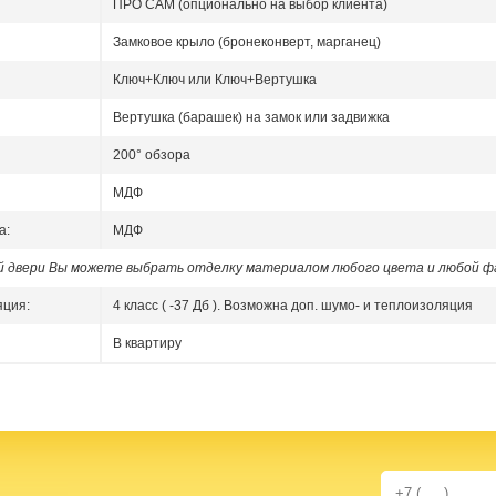
ПРО САМ (опционально на выбор клиента)
Замковое крыло (бронеконверт, марганец)
Ключ+Ключ или Ключ+Вертушка
Вертушка (барашек) на замок или задвижка
200° обзора
МДФ
а:
МДФ
ой двери Вы можете выбрать отделку материалом любого цвета и любой ф
яция:
4 класс ( -37 Дб ). Возможна доп. шумо- и теплоизоляция
В квартиру