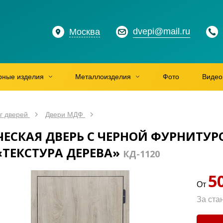
dvepi@mail.ru
Москва
рные изделия
Металлоизделия
Фото
Видео
г дверей
Двери МДФ
ЕСКАЯ ДВЕРЬ С ЧЕРНОЙ ФУРНИТУ
«ТЕКСТУРА ДЕРЕВА»
КД-1120
5
От
За ста