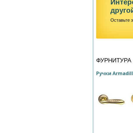
Интер
друго
Оставьте з
ФУРНИТУРА
Ручки Armadil