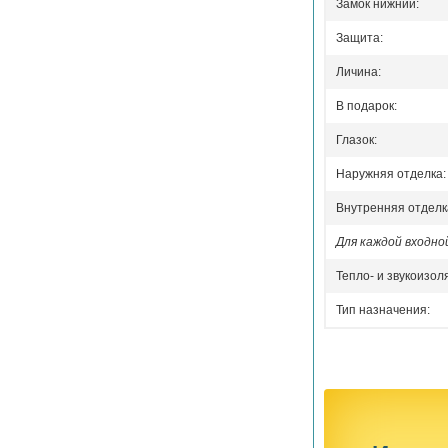
Замок нижний:
Защита:
Личина:
В подарок:
Глазок:
Наружняя отделка:
Внутренняя отделк
Для каждой входн
Тепло- и звукоизол
Тип назначения: