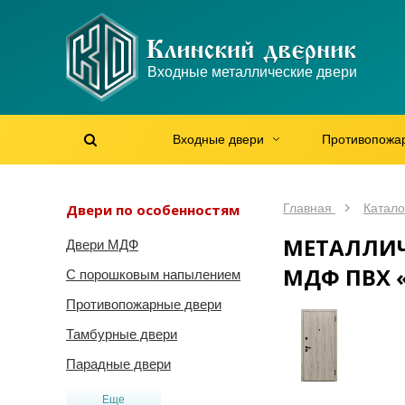
WhatsApp
WhatsApp
Telegram
Max
Max
Входные металлические двери
Мы онлайн!
Мы онлайн!
Мы онлайн!
Мы онлайн!
Мы онлайн!
Входные двери
Противопожа
Найти на сайте
Найти по артикулу
/
Двери по особенностям
Главная
Катало
МЕТАЛЛИЧ
Двери МДФ
МДФ ПВХ 
С порошковым напылением
Противопожарные двери
Тамбурные двери
Парадные двери
Еще