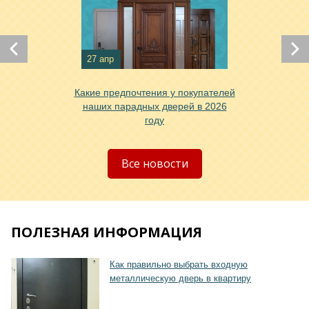
Хочу такую
27 апр
Какие предпочтения у покупателей
наших парадных дверей в 2026
году
Хочу такую
Все новости
ПОЛЕЗНАЯ ИНФОРМАЦИЯ
Хочу такую
Как правильно выбрать входную
металлическую дверь в квартиру