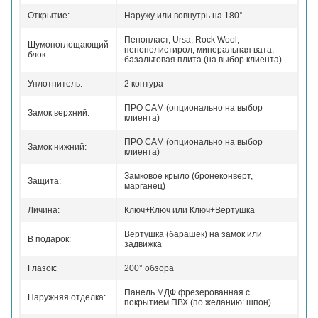
Открытие:
Наружу или вовнутрь на 180°
Пенопласт, Ursa, Rock Wool,
Шумопоглощающий
пенополистирол, минеральная вата,
блок:
базальтовая плита (на выбор клиента)
Уплотнитель:
2 контура
ПРО САМ (опционально на выбор
Замок верхний:
клиента)
ПРО САМ (опционально на выбор
Замок нижний:
клиента)
Замковое крыло (бронеконверт,
Защита:
марганец)
Личина:
Ключ+Ключ или Ключ+Вертушка
Вертушка (барашек) на замок или
В подарок:
задвижка
Глазок:
200° обзора
Панель МДФ фрезерованная с
Наружняя отделка:
покрытием ПВХ (по желанию: шпон)