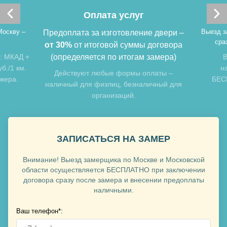
Хочу такую
Оплата услуг
Москву –
Выезд з
Предоплата за изготовление двери –
сра
от 30%
от итоговой суммы договора
: МКАД +
(определяется по итогам замера)
В
б./1 км.
н
Хочу такую
Действуют любые формы оплаты –
джера.
БЕСП
наличный для физлиц, безналичный для
организаций.
ЗАПИСАТЬСЯ НА ЗАМЕР
Внимание! Выезд замерщика по Москве и Московской
Хочу такую
области осуществляется БЕСПЛАТНО при заключении
договора сразу после замера и внесении предоплаты
наличными.
Ваш телефон*:
Хочу такую