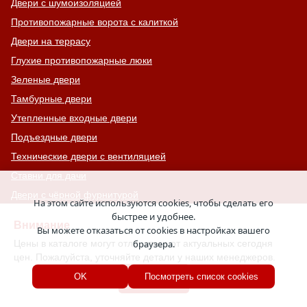
Двери с шумоизоляцией
Противопожарные ворота с калиткой
Двери на террасу
Глухие противопожарные люки
Зеленые двери
Тамбурные двери
Утепленные входные двери
Подъездные двери
Технические двери с вентиляцией
Ставни для дачи
Двери с чёрной фурнитурой
На этом сайте используются cookies, чтобы сделать его
Одностворчатые технические двери
быстрее и удобнее.
Внимание
Вы можете отказаться от cookies в настройках вашего
Входные двери с отбойником
Цены в каталоге могут отличаться от актуальных сегодня
браузера.
Двери премиум-класса
цен. Пожалуйста, уточняйте детали у наших менеджеров.
Двери с фрамугой
Хорошо
OK
Посмотреть список cookies
Двери для электрощитовой