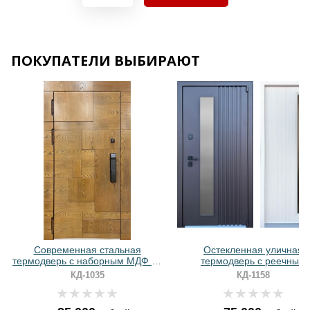
Хочу такую
ПОКУПАТЕЛИ ВЫБИРАЮТ
Хочу такую
Хочу такую
Современная стальная
Остекленная уличная
термодверь с наборным МДФ со
термодверь с реечным
шпоном и биометрическим
оформлением и порошков
КД-1035
КД-1158
замком
окрашиванием