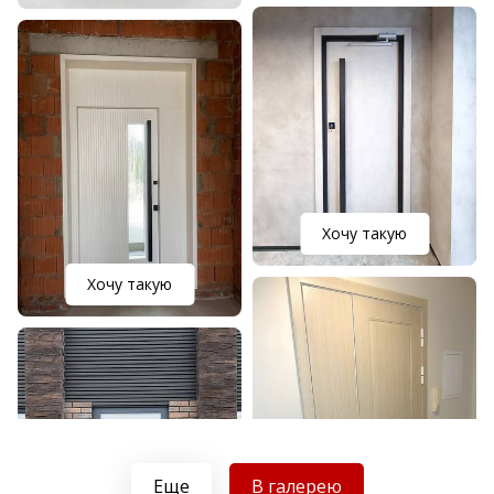
Хочу такую
Хочу такую
Еще
В галерею