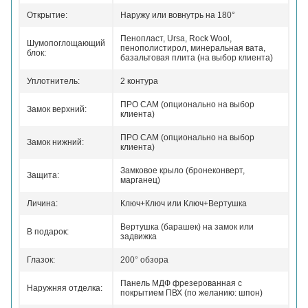
Открытие:
Наружу или вовнутрь на 180°
Пенопласт, Ursa, Rock Wool,
Шумопоглощающий
пенополистирол, минеральная вата,
блок:
базальтовая плита (на выбор клиента)
Уплотнитель:
2 контура
ПРО САМ (опционально на выбор
Замок верхний:
клиента)
ПРО САМ (опционально на выбор
Замок нижний:
клиента)
Замковое крыло (бронеконверт,
Защита:
марганец)
Личина:
Ключ+Ключ или Ключ+Вертушка
Вертушка (барашек) на замок или
В подарок:
задвижка
Глазок:
200° обзора
Панель МДФ фрезерованная с
Наружняя отделка:
покрытием ПВХ (по желанию: шпон)