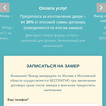
Хочу такую
Оплата услуг
Москву –
Выезд з
Предоплата за изготовление двери –
сра
от 30%
от итоговой суммы договора
: МКАД +
(определяется по итогам замера)
В
б./1 км.
н
Хочу такую
Действуют любые формы оплаты –
джера.
БЕСП
наличный для физлиц, безналичный для
организаций.
ЗАПИСАТЬСЯ НА ЗАМЕР
Внимание! Выезд замерщика по Москве и Московской
Хочу такую
области осуществляется БЕСПЛАТНО при заключении
договора сразу после замера и внесении предоплаты
наличными.
Ваш телефон*:
Хочу такую