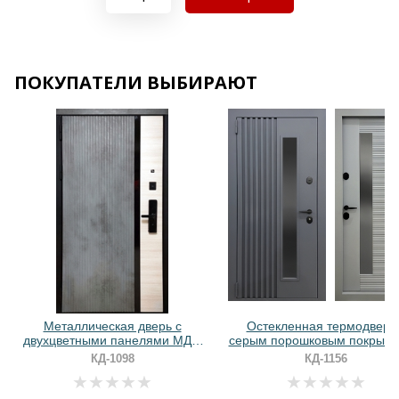
Хочу такую
ПОКУПАТЕЛИ ВЫБИРАЮТ
Хочу такую
Хочу такую
Металлическая дверь с
Остекленная термодверь
двухцветными панелями МДФ
серым порошковым покрыти
ПВХ и биометрическим замком
реечным дизайном
КД-1098
КД-1156