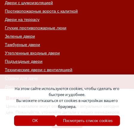
Двери с шумоизоляцией
Противопожарные ворота с калиткой
Двери на террасу
Глухие противопожарные люки
Зеленые двери
Тамбурные двери
Утепленные входные двери
Подъездные двери
Технические двери с вентиляцией
Ставни для дачи
Двери с чёрной фурнитурой
На этом сайте используются cookies, чтобы сделать его
быстрее и удобнее.
Одностворчатые технические двери
Внимание
Вы можете отказаться от cookies в настройках вашего
Входные двери с отбойником
Цены в каталоге могут отличаться от актуальных сегодня
браузера.
Двери премиум-класса
цен. Пожалуйста, уточняйте детали у наших менеджеров.
Двери с фрамугой
Хорошо
OK
Посмотреть список cookies
Двери для электрощитовой