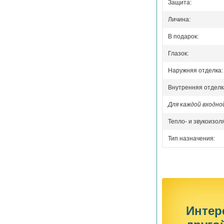
Защита:
Личина:
В подарок:
Глазок:
Наружняя отделка:
Внутренняя отделк
Для каждой входн
Тепло- и звукоизол
Тип назначения:
Интер