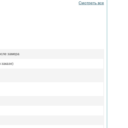
Смотреть все
осле замера
 заказе)