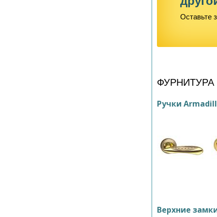
друго
Оставьте з
ФУРНИТУРА
Ручки Armadil
Верхние замк