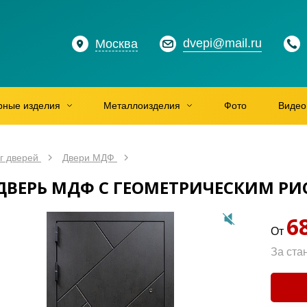
dvepi@mail.ru
Москва
рные изделия
Металлоизделия
Фото
Видео
г дверей
Двери МДФ
ДВЕРЬ МДФ С ГЕОМЕТРИЧЕСКИМ Р
6
От
За ста