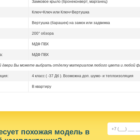
Замковое крыло (бронеконверт, марганец)
Ключ+Ключ или Ключ+Вертушка
Вертушка (барашек) на замок или задвижка
200° обзора
МДФ ПВХ
а:
МДФ ПВХ
ой двери Вы можете выбрать отделку материалом любого цвета и любой ф
яция:
4 класс ( -37 Дб ). Возможна доп. шумо- и теплоизоляция
В квартиру
есует похожая модель в