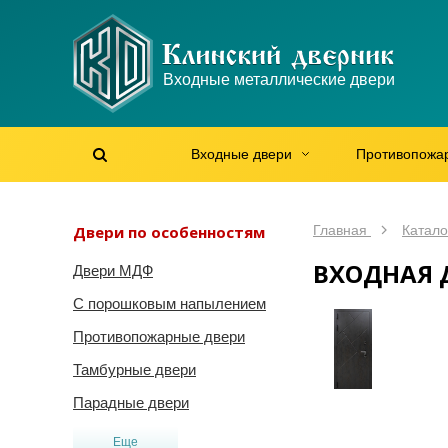
WhatsApp
WhatsApp
Telegram
Max
Max
Входные металлические двери
Мы онлайн!
Мы онлайн!
Мы онлайн!
Мы онлайн!
Мы онлайн!
Входные двери
Противопожа
Найти на сайте
Найти по артикулу
/
Двери по особенностям
Главная
Катало
ВХОДНАЯ 
Двери МДФ
С порошковым напылением
Противопожарные двери
Тамбурные двери
Парадные двери
Еще