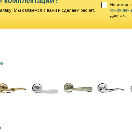
й комплектации?
Нажимая на
аявку! Мы свяжемся с вами и сделаем расчет.
конфиденц
данных.
lo
и