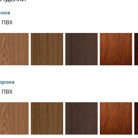
рона
 ПВХ
орона
 ПВХ