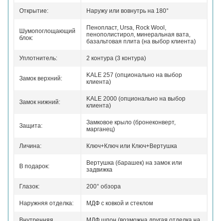
Открытие:
Наружу или вовнутрь на 180°
Пенопласт, Ursa, Rock Wool,
Шумопоглощающий
пенополистирол, минеральная вата,
блок:
базальтовая плита (на выбор клиента)
Уплотнитель:
2 контура (3 контура)
KALE 257 (опционально на выбор
Замок верхний:
клиента)
KALE 2000 (опционально на выбор
Замок нижний:
клиента)
Замковое крыло (бронеконверт,
Защита:
марганец)
Личина:
Ключ+Ключ или Ключ+Вертушка
Вертушка (барашек) на замок или
В подарок:
задвижка
Глазок:
200° обзора
Наружняя отделка:
МДФ с ковкой и стеклом
Внутренняя
МДФ шпон (возможна другая отделка на