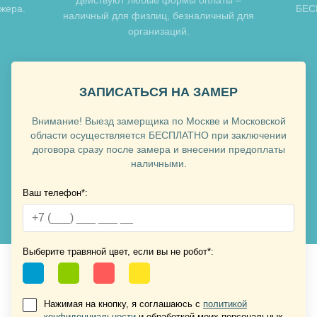
джера.
БЕСП
Хочу такую
наличный для физлиц, безналичный для
организаций.
ЗАПИСАТЬСЯ НА ЗАМЕР
Хочу такую
Внимание! Выезд замерщика по Москве и Московской
области осуществляется БЕСПЛАТНО при заключении
договора сразу после замера и внесении предоплаты
наличными.
Ваш телефон*:
Хочу такую
Выберите травяной цвет, если вы не робот*:
Хочу такую
Нажимая на кнопку, я соглашаюсь с
политикой
конфиденциальности
и обработкой моих персональных