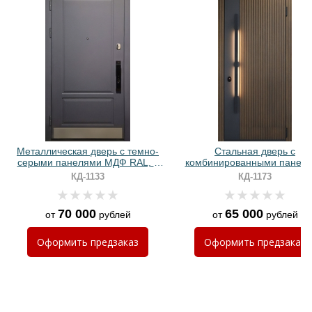
Хочу такую
Хочу такую
Металлическая дверь с темно-
Стальная дверь с
серыми панелями МДФ RAL, с
комбинированными панел
отбойником и биометрическим
МДФ и ручкой-скобой с
КД-1133
КД-1173
замком
подсветкой
70 000
65 000
от
рублей
от
рублей
Оформить
предзаказ
Оформить
предзаказ
Хочу такую