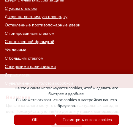
Двери с 4-ым классом защиты
С узким стеклом
Двери на лестничную площадку
Остекленные противопожарные двери
С тонированным стеклом
С остекленной фрамугой
Усиленные
С большим стеклом
С широкими наличниками
Серые двери
С увеличенной и толстой коробкой
На этом сайте используются cookies, чтобы сделать его
Двери с выдавленным рисунком
быстрее и удобнее.
Внимание
Вы можете отказаться от cookies в настройках вашего
Двери с витражным остеклением
Цены в каталоге могут отличаться от актуальных сегодня
браузера.
Двери с английской решеткой
цен. Пожалуйста, уточняйте детали у наших менеджеров.
Глухие противопожарные двери
Хорошо
OK
Посмотреть список cookies
Однопольные противопожарные двери