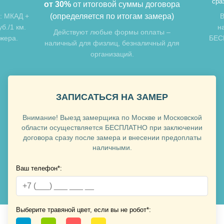
сра
от 30%
от итоговой суммы договора
: МКАД +
(определяется по итогам замера)
В
б./1 км.
н
Хочу такую
Действуют любые формы оплаты –
джера.
БЕСП
наличный для физлиц, безналичный для
организаций.
Хочу такую
ЗАПИСАТЬСЯ НА ЗАМЕР
Внимание! Выезд замерщика по Москве и Московской
области осуществляется БЕСПЛАТНО при заключении
договора сразу после замера и внесении предоплаты
наличными.
Ваш телефон*:
Хочу такую
Хочу такую
Выберите травяной цвет, если вы не робот*: