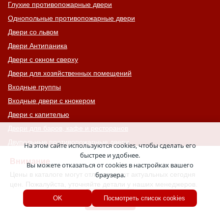
Глухие противопожарные двери
Однопольные противопожарные двери
Двери со львом
Двери Антипаника
Двери с окном сверху
Двери для хозяйственных помещений
Входные группы
Входные двери с кнокером
Двери с капителью
Двери для баров, кафе и ресторанов
Двупольные противопожарные двери
На этом сайте используются cookies, чтобы сделать его
быстрее и удобнее.
Двери МДФ шпон
Внимание
Вы можете отказаться от cookies в настройках вашего
Двери для дачи
Цены в каталоге могут отличаться от актуальных сегодня
браузера.
Двери с шумоизоляцией
цен. Пожалуйста, уточняйте детали у наших менеджеров.
Противопожарные ворота с калиткой
Хорошо
OK
Посмотреть список cookies
Двери на террасу