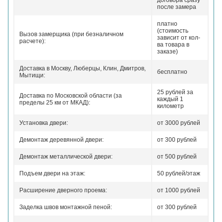
договора сразу
после замера
платно
(стоимость
Вызов замерщика (при безналичном
зависит от кол-
расчете):
ва товара в
заказе)
Доставка в Москву, Люберцы, Клин, Дмитров,
бесплатно
Мытищи:
25 рублей за
Доставка по Московской области (за
каждый 1
пределы 25 км от МКАД):
километр
Установка двери:
от 3000 рублей
Демонтаж деревянной двери:
от 300 рублей
Демонтаж металлической двери:
от 500 рублей
Подъем двери на этаж:
50 рублей/этаж
Расширение дверного проема:
от 1000 рублей
Заделка швов монтажной пеной:
от 300 рублей