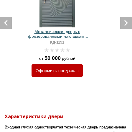
Металлическая дверь с
фрезерованными накладками
МДФ (покраска по RAL в серый
КД-1191
цвет)
50 000
от
рублей
Оформить
предзаказ
Характеристики двери
Входная глухая одностворчатая техническая дверь предназначена