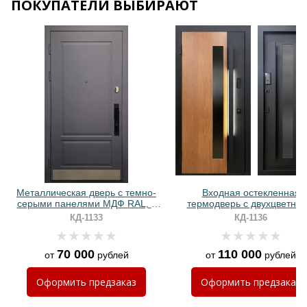
ПОКУПАТЕЛИ ВЫБИРАЮТ
Хочу такую
Хочу такую
Металлическая дверь с темно-
Входная остекленная
серыми панелями МДФ RAL, с
термодверь с двухцветны
отбойником и биометрическим
панелями МДФ и длинно
КД-1133
КД-1136
замком
ручкой с LED-подсветко
70 000
110 000
от
рублей
от
рублей
Хочу такую
Оформить
предзаказ
Оформить
предзаказ
Хочу такую