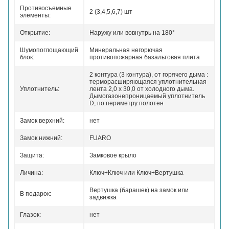
Противосъемные
2 (3,4,5,6,7) шт
элементы:
Открытие:
Наружу или вовнутрь на 180°
Шумопоглощающий
Минеральная негорючая
блок:
противопожарная базальтовая плита
2 контура (3 контура), от горячего дыма :
терморасширяющаяся уплотнительная
Уплотнитель:
лента 2,0 х 30,0 от холодного дыма.
Дымогазонепроницаемый уплотнитель
D, по периметру полотен
Замок верхний:
нет
Замок нижний:
FUARO
Защита:
Замковое крыло
Личина:
Ключ+Ключ или Ключ+Вертушка
Вертушка (барашек) на замок или
В подарок:
задвижка
Глазок:
нет