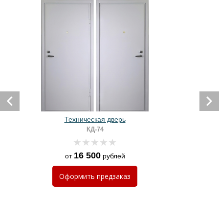
Техническая дверь
КД-74
16 500
от
рублей
Оформить
предзаказ