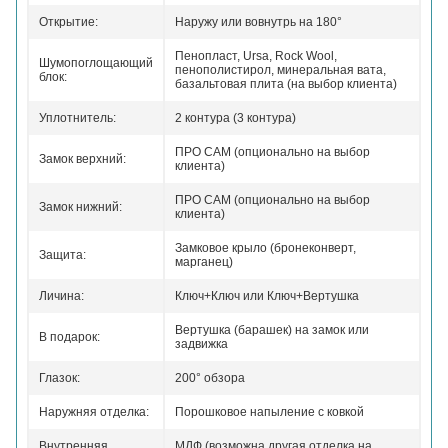
Открытие:
Наружу или вовнутрь на 180°
Пенопласт, Ursa, Rock Wool,
Шумопоглощающий
пенополистирол, минеральная вата,
блок:
базальтовая плита (на выбор клиента)
Уплотнитель:
2 контура (3 контура)
ПРО САМ (опционально на выбор
Замок верхний:
клиента)
ПРО САМ (опционально на выбор
Замок нижний:
клиента)
Замковое крыло (бронеконверт,
Защита:
марганец)
Личина:
Ключ+Ключ или Ключ+Вертушка
Вертушка (барашек) на замок или
В подарок:
задвижка
Глазок:
200° обзора
Наружняя отделка:
Порошковое напыление с ковкой
Внутренняя
МДФ (возможна другая отделка на