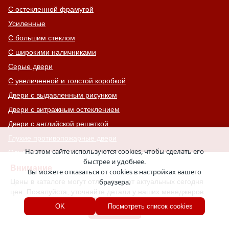
С остекленной фрамугой
Усиленные
С большим стеклом
С широкими наличниками
Серые двери
С увеличенной и толстой коробкой
Двери с выдавленным рисунком
Двери с витражным остеклением
Двери с английской решеткой
Глухие противопожарные двери
На этом сайте используются cookies, чтобы сделать его
Однопольные противопожарные двери
быстрее и удобнее.
Двери со львом
Внимание
Вы можете отказаться от cookies в настройках вашего
Двери Антипаника
Цены в каталоге могут отличаться от актуальных сегодня
браузера.
цен. Пожалуйста, уточняйте детали у наших менеджеров.
Двери с окном сверху
Хорошо
OK
Посмотреть список cookies
Двери для хозяйственных помещений
Входные группы