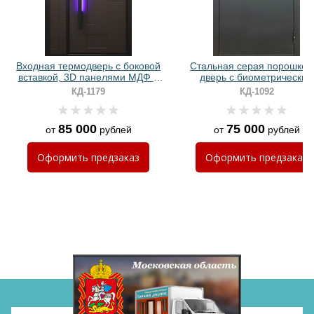
Входная термодверь с боковой
Стальная серая порошков
вставкой, 3D панелями МДФ и
дверь с биометрическим
ручкой с подсветкой
электронным замком
КД-1179
КД-1092
85 000
75 000
от
рублей
от
рублей
Хочу такую
Оформить
предзаказ
Оформить
предзаказ
Хочу такую