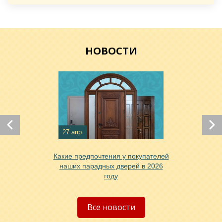
Хочу такую
НОВОСТИ
27 апр
Какие предпочтения у покупателей
Хочу такую
наших парадных дверей в 2026
году
Хочу такую
Все новости