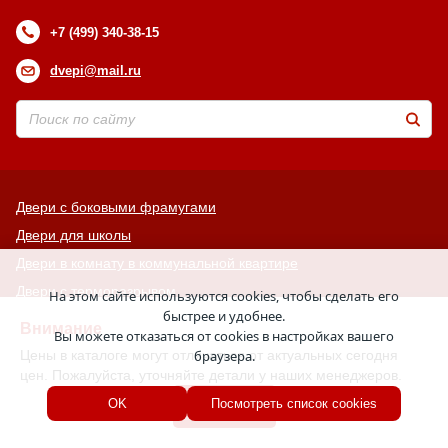
+7 (499) 340-38-15
dvepi@mail.ru
Двери с боковыми фрамугами
Двери для школы
Двери в комнату в коммунальной квартире
Двери с терморазрывом
На этом сайте используются cookies, чтобы сделать его
быстрее и удобнее.
Промышленные двери
Внимание
Вы можете отказаться от cookies в настройках вашего
Двери для котельных
Цены в каталоге могут отличаться от актуальных сегодня
браузера.
цен. Пожалуйста, уточняйте детали у наших менеджеров.
Двери с боковым окном
Хорошо
Высокие двери
OK
Посмотреть список cookies
Антивандальные двери