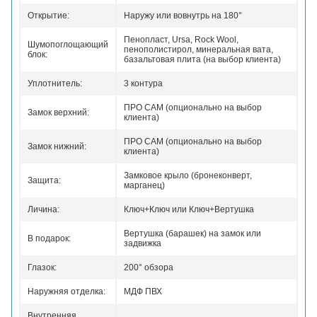
Открытие:
Наружу или вовнутрь на 180°
Пенопласт, Ursa, Rock Wool,
Шумопоглощающий
пенополистирол, минеральная вата,
блок:
базальтовая плита (на выбор клиента)
Уплотнитель:
3 контура
ПРО САМ (опционально на выбор
Замок верхний:
клиента)
ПРО САМ (опционально на выбор
Замок нижний:
клиента)
Замковое крыло (бронеконверт,
Защита:
марганец)
Личина:
Ключ+Ключ или Ключ+Вертушка
Вертушка (барашек) на замок или
В подарок:
задвижка
Глазок:
200° обзора
Наружняя отделка:
МДФ ПВХ
Внутренняя