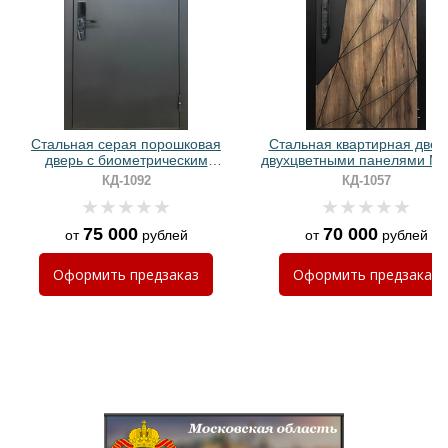
Хочу такую
Стальная серая порошковая
Стальная квартирная двер
дверь с биометрическим
двухцветными панелями M
электронным замком
биометрическим замком
КД-1092
КД-1057
75 000
70 000
от
рублей
от
рублей
Хочу такую
Оформить
предзаказ
Оформить
предзаказ
Хочу такую