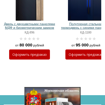
Хочу такую
Дверь с двухцветными панелями
Полуторная стальная
МДФ и биометрическим замком
термодверь с синими пане
МДФ RAL и ручкой с LED
КД-896
КД-1180
подсветкой
80 000
95 000
от
рублей
от
рублей
Хочу такую
Оформить
предзаказ
Оформить
предзаказ
Хочу такую