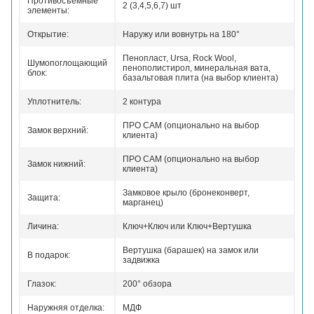
Противосъемные
2 (3,4,5,6,7) шт
элементы:
Открытие:
Наружу или вовнутрь на 180°
Пенопласт, Ursa, Rock Wool,
Шумопоглощающий
пенополистирол, минеральная вата,
блок:
базальтовая плита (на выбор клиента)
Уплотнитель:
2 контура
ПРО САМ (опционально на выбор
Замок верхний:
клиента)
ПРО САМ (опционально на выбор
Замок нижний:
клиента)
Замковое крыло (бронеконверт,
Защита:
марганец)
Личина:
Ключ+Ключ или Ключ+Вертушка
Вертушка (барашек) на замок или
В подарок:
задвижка
Глазок:
200° обзора
Наружняя отделка:
МДФ