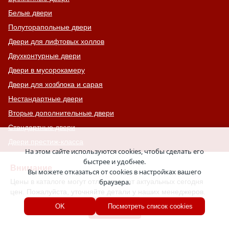
Белые двери
Полуторапольные двери
Двери для лифтовых холлов
Двухконтурные двери
Двери в мусорокамеру
Двери для хозблока и сарая
Нестандартные двери
Вторые дополнительные двери
Стандартные двери
Двери престиж-класса
На этом сайте используются cookies, чтобы сделать его
Двери комфорт-класса
быстрее и удобнее.
Внимание
Двери с 4-ым классом защиты
Вы можете отказаться от cookies в настройках вашего
Цены в каталоге могут отличаться от актуальных сегодня
браузера.
С узким стеклом
цен. Пожалуйста, уточняйте детали у наших менеджеров.
Двери на лестничную площадку
Хорошо
OK
Посмотреть список cookies
Остекленные противопожарные двери
С тонированным стеклом