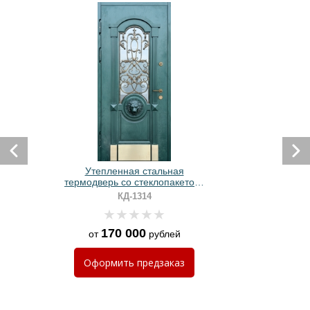
Утепленная стальная
С
термодверь со стеклопакетом,
отбойником, ковкой и резьбой
КД-1314
«лев» (отделка зелеными
панелями МДФ)
170 000
от
рублей
Оформить
предзаказ