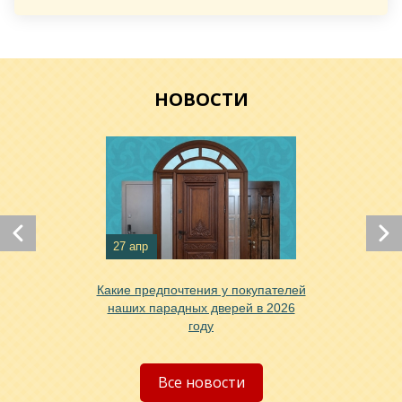
НОВОСТИ
Хочу такую
Хочу такую
27 апр
Какие предпочтения у покупателей
наших парадных дверей в 2026
году
Хочу такую
Все новости