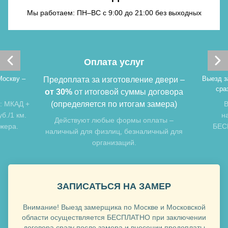
Мы работаем: ПН–ВС с 9:00 до 21:00 без выходных
Хочу такую
Оплата услуг
Москву –
Выезд з
Предоплата за изготовление двери –
сра
от 30%
от итоговой суммы договора
: МКАД +
(определяется по итогам замера)
В
б./1 км.
н
Хочу такую
Действуют любые формы оплаты –
джера.
БЕСП
наличный для физлиц, безналичный для
организаций.
ЗАПИСАТЬСЯ НА ЗАМЕР
Внимание! Выезд замерщика по Москве и Московской
Хочу такую
области осуществляется БЕСПЛАТНО при заключении
договора сразу после замера и внесении предоплаты