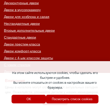
Двухконтурные двери
Двери в мусорокамеру
Двери для хозблока и сарая
Нестандартные двери
Вторые дополнительные двери
Стандартные двери
Двери престиж-класса
Двери комфорт-класса
Двери с 4-ым классом защиты
С узким стеклом
Двери на лестничную площадку
На этом сайте используются cookies, чтобы сделать его
быстрее и удобнее.
Остекленные противопожарные двери
Внимание
Вы можете отказаться от cookies в настройках вашего
С тонированным стеклом
Цены в каталоге могут отличаться от актуальных сегодня
браузера.
цен. Пожалуйста, уточняйте детали у наших менеджеров.
С остекленной фрамугой
Хорошо
OK
Посмотреть список cookies
Усиленные
С большим стеклом