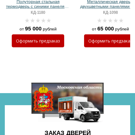
Полуторная стальная
Металлическая дверь с
термодверь с синими панелями
двухцветными панелями 
МДФ RAL и ручкой с LED-
ПВХ и биометрическим зам
КД-1180
КД-1098
подсветкой
95 000
65 000
от
рублей
от
рублей
Хочу такую
Оформить
предзаказ
Оформить
предзаказ
Хочу такую
Хочу такую
ЗАКАЗ ДВЕРЕЙ