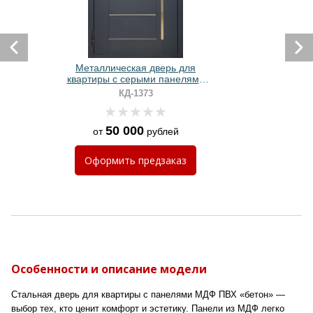
Металлическая дверь для
квартиры с серыми панелями
МДФ и молдинговыми вставками
КД-1373
50 000
от
рублей
Оформить
предзаказ
Особенности и описание модели
Стальная дверь для квартиры с панелями МДФ ПВХ «бетон» —
выбор тех, кто ценит комфорт и эстетику. Панели из МДФ легко