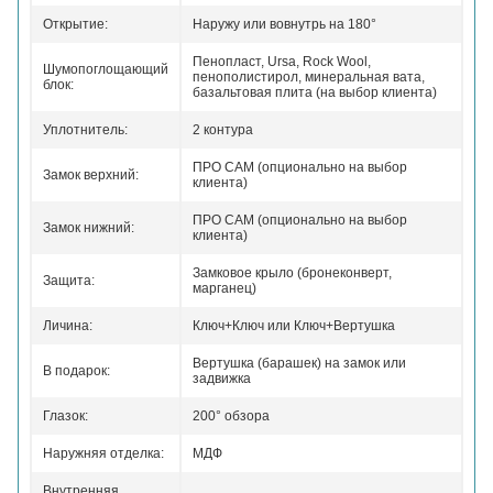
Открытие:
Наружу или вовнутрь на 180°
Пенопласт, Ursa, Rock Wool,
Шумопоглощающий
пенополистирол, минеральная вата,
блок:
базальтовая плита (на выбор клиента)
Уплотнитель:
2 контура
ПРО САМ (опционально на выбор
Замок верхний:
клиента)
ПРО САМ (опционально на выбор
Замок нижний:
клиента)
Замковое крыло (бронеконверт,
Защита:
марганец)
Личина:
Ключ+Ключ или Ключ+Вертушка
Вертушка (барашек) на замок или
В подарок:
задвижка
Глазок:
200° обзора
Наружняя отделка:
МДФ
Внутренняя