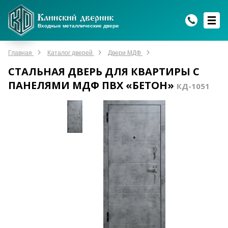
WhatsApp
WhatsApp
Telegram
Max
Max
Входные металлические двери
Мы онлайн!
Мы онлайн!
Мы онлайн!
Мы онлайн!
Мы онлайн!
Главная
Каталог дверей
Двери МДФ
СТАЛЬНАЯ ДВЕРЬ ДЛЯ КВАРТИРЫ С
ПАНЕЛЯМИ МДФ ПВХ «БЕТОН»
КД-1051