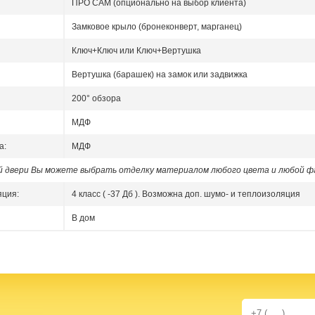
ПРО САМ (опционально на выбор клиента)
Замковое крыло (бронеконверт, марганец)
Ключ+Ключ или Ключ+Вертушка
Вертушка (барашек) на замок или задвижка
200° обзора
МДФ
а:
МДФ
ой двери Вы можете выбрать отделку материалом любого цвета и любой ф
яция:
4 класс ( -37 Дб ). Возможна доп. шумо- и теплоизоляция
В дом