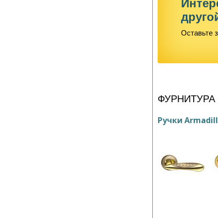
Интер
друго
Оставьте з
ФУРНИТУРА
Ручки Armadil