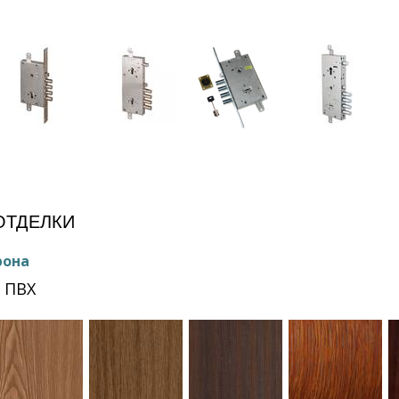
е
ОТДЕЛКИ
рона
 ПВХ