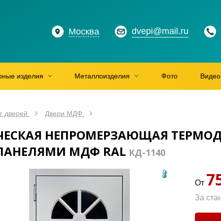
dvepi@mail.ru
Москва
рные изделия
Металлоизделия
Фото
Видео
г дверей
Двери МДФ
ЕСКАЯ НЕПРОМЕРЗАЮЩАЯ ТЕРМОД
ПАНЕЛЯМИ МДФ RAL
КД-1140
7
От
За ста