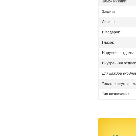
Замок нижний:
Защита:
Личина:
В подарок:
Глазок:
Наружняя отделка:
Внутренняя отделк
Для каждой входн
Тепло- и звукоизол
Тип назначения: