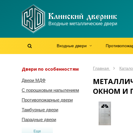
WhatsApp
WhatsApp
Telegram
Max
Max
Входные металлические двери
Мы онлайн!
Мы онлайн!
Мы онлайн!
Мы онлайн!
Мы онлайн!
Входные двери
Противопожа
Найти на сайте
Найти по артикулу
/
Двери по особенностям
Главная
Катало
МЕТАЛЛИЧ
Двери МДФ
ОКНОМ И 
С порошковым напылением
Противопожарные двери
Тамбурные двери
Парадные двери
Еще