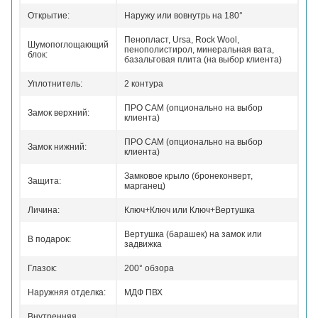
Открытие:
Наружу или вовнутрь на 180°
Пенопласт, Ursa, Rock Wool,
Шумопоглощающий
пенополистирол, минеральная вата,
блок:
базальтовая плита (на выбор клиента)
Уплотнитель:
2 контура
ПРО САМ (опционально на выбор
Замок верхний:
клиента)
ПРО САМ (опционально на выбор
Замок нижний:
клиента)
Замковое крыло (бронеконверт,
Защита:
марганец)
Личина:
Ключ+Ключ или Ключ+Вертушка
Вертушка (барашек) на замок или
В подарок:
задвижка
Глазок:
200° обзора
Наружняя отделка:
МДФ ПВХ
Внутренняя