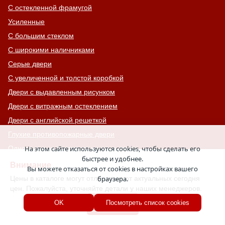
С остекленной фрамугой
Усиленные
С большим стеклом
С широкими наличниками
Серые двери
С увеличенной и толстой коробкой
Двери с выдавленным рисунком
Двери с витражным остеклением
Двери с английской решеткой
Глухие противопожарные двери
На этом сайте используются cookies, чтобы сделать его
Однопольные противопожарные двери
быстрее и удобнее.
Двери со львом
Внимание
Вы можете отказаться от cookies в настройках вашего
Двери Антипаника
Цены в каталоге могут отличаться от актуальных сегодня
браузера.
цен. Пожалуйста, уточняйте детали у наших менеджеров.
Двери с окном сверху
Хорошо
OK
Посмотреть список cookies
Двери для хозяйственных помещений
Входные группы