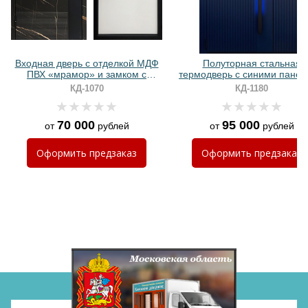
Хочу такую
Входная дверь с отделкой МДФ
Полуторная стальная
ПВХ «мрамор» и замком с
термодверь с синими пане
биометрией
МДФ RAL и ручкой с LED
КД-1070
КД-1180
подсветкой
70 000
95 000
от
рублей
от
рублей
Хочу такую
Оформить
предзаказ
Оформить
предзаказ
Хочу такую