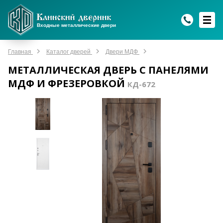
WhatsApp
WhatsApp
Telegram
Max
Max
Входные металлические двери
Мы онлайн!
Мы онлайн!
Мы онлайн!
Мы онлайн!
Мы онлайн!
Главная
Каталог дверей
Двери МДФ
МЕТАЛЛИЧЕСКАЯ ДВЕРЬ С ПАНЕЛЯМИ
МДФ И ФРЕЗЕРОВКОЙ
КД-672