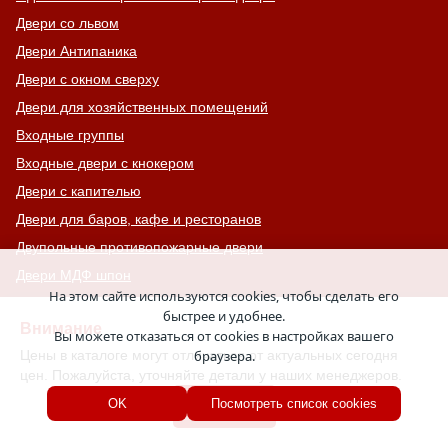
Двери со львом
Двери Антипаника
Двери с окном сверху
Двери для хозяйственных помещений
Входные группы
Входные двери с кнокером
Двери с капителью
Двери для баров, кафе и ресторанов
Двупольные противопожарные двери
Двери МДФ шпон
На этом сайте используются cookies, чтобы сделать его
Двери для дачи
быстрее и удобнее.
Внимание
Двери с шумоизоляцией
Вы можете отказаться от cookies в настройках вашего
Цены в каталоге могут отличаться от актуальных сегодня
браузера.
Противопожарные ворота с калиткой
цен. Пожалуйста, уточняйте детали у наших менеджеров.
Двери на террасу
Хорошо
OK
Посмотреть список cookies
Глухие противопожарные люки
Зеленые двери