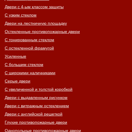
Двери с 4-ым классом защиты
С узким стеклом
Двери на лестничную площадку
Остекленные противопожарные двери
С тонированным стеклом
С остекленной фрамугой
Усиленные
С большим стеклом
С широкими наличниками
Серые двери
С увеличенной и толстой коробкой
Двери с выдавленным рисунком
Двери с витражным остеклением
Двери с английской решеткой
Глухие противопожарные двери
Однопольные противопожарные двери