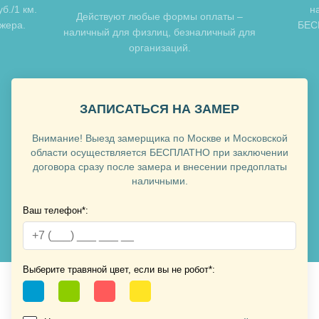
б./1 км.
н
Хочу такую
Действуют любые формы оплаты –
джера.
БЕСП
наличный для физлиц, безналичный для
организаций.
ЗАПИСАТЬСЯ НА ЗАМЕР
Внимание! Выезд замерщика по Москве и Московской
Хочу такую
области осуществляется БЕСПЛАТНО при заключении
договора сразу после замера и внесении предоплаты
наличными.
Ваш телефон*:
Хочу такую
Выберите травяной цвет, если вы не робот*: