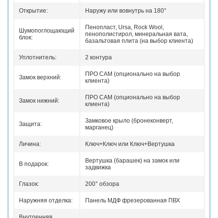
Открытие:
Наружу или вовнутрь на 180°
Пенопласт, Ursa, Rock Wool,
Шумопоглощающий
пенополистирол, минеральная вата,
блок:
базальтовая плита (на выбор клиента)
Уплотнитель:
2 контура
ПРО САМ (опционально на выбор
Замок верхний:
клиента)
ПРО САМ (опционально на выбор
Замок нижний:
клиента)
Замковое крыло (бронеконверт,
Защита:
марганец)
Личина:
Ключ+Ключ или Ключ+Вертушка
Вертушка (барашек) на замок или
В подарок:
задвижка
Глазок:
200° обзора
Наружняя отделка:
Панель МДФ фрезерованная ПВХ
Внутренняя