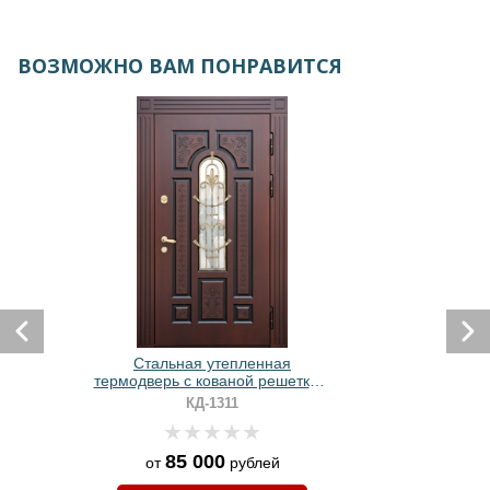
ВОЗМОЖНО ВАМ ПОНРАВИТСЯ
Стальная утепленная
термодверь с кованой решеткой,
стеклопакетом и плитами МДФ с
КД-1311
фрезеровкой
85 000
от
рублей