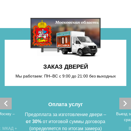
Хочу такую
Хочу такую
ЗАКАЗ ДВЕРЕЙ
Мы работаем: ПН–ВС с 9:00 до 21:00 без выходных
Хочу такую
Оплата услуг
Москву –
Выезд з
Предоплата за изготовление двери –
сра
от 30%
от итоговой суммы договора
: МКАД +
(определяется по итогам замера)
В