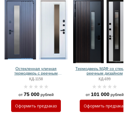
Хочу такую
Хочу такую
Остекленная уличная
Термодверь МДФ со стекло
термодверь с реечным
реечным дизайном
оформлением и порошковым
КД-1158
КД-699
окрашиванием
75 000
101 000
от
рублей
от
рублей
Хочу такую
Оформить
предзаказ
Оформить
предзаказ