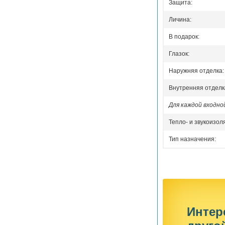
Защита:
Личина:
В подарок:
Глазок:
Наружняя отделка:
Внутренняя отделк
Для каждой входн
Тепло- и звукоизол
Тип назначения:
Интер