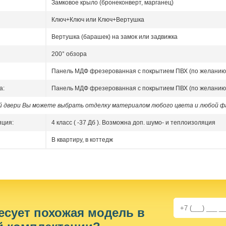
Замковое крыло (бронеконверт, марганец)
Ключ+Ключ или Ключ+Вертушка
Вертушка (барашек) на замок или задвижка
200° обзора
Панель МДФ фрезерованная с покрытием ПВХ (по желанию
а:
Панель МДФ фрезерованная с покрытием ПВХ (по желанию
ой двери Вы можете выбрать отделку материалом любого цвета и любой ф
яция:
4 класс ( -37 Дб ). Возможна доп. шумо- и теплоизоляция
В квартиру, в коттедж
есует похожая модель в