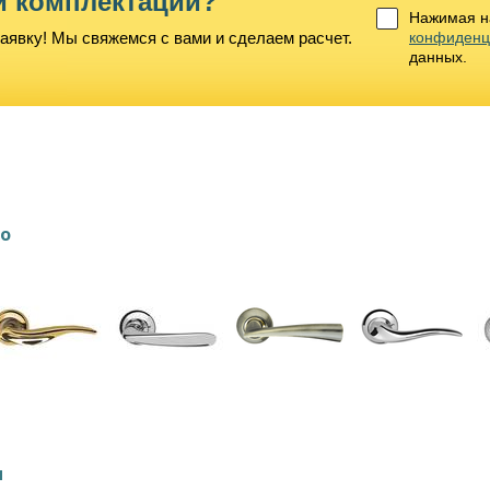
й комплектации?
Нажимая на
аявку! Мы свяжемся с вами и сделаем расчет.
конфиденц
данных.
lo
и