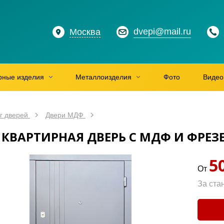
dvepi@mail.ru
Москва
рные изделия
Металлоизделия
Фото
Видео
г дверей
Двери МДФ
 КВАРТИРНАЯ ДВЕРЬ С МДФ И ФРЕ
5
От
За ста