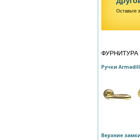
друго
Оставьте з
ФУРНИТУРА
Ручки Armadil
Верхние замк