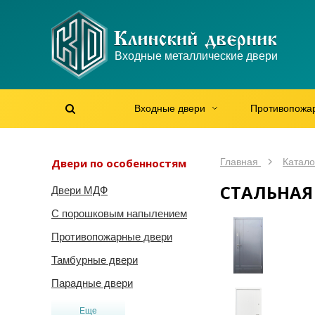
WhatsApp
WhatsApp
Telegram
Max
Max
Входные металлические двери
Мы онлайн!
Мы онлайн!
Мы онлайн!
Мы онлайн!
Мы онлайн!
Входные двери
Противопожа
Найти на сайте
Найти по артикулу
/
Двери по особенностям
Главная
Катало
СТАЛЬНАЯ
Двери МДФ
С порошковым напылением
Противопожарные двери
Тамбурные двери
Парадные двери
Еще