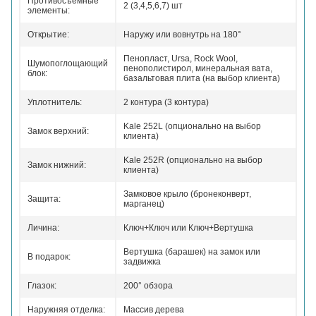
Противосъемные
2 (3,4,5,6,7) шт
элементы:
Открытие:
Наружу или вовнутрь на 180°
Пенопласт, Ursa, Rock Wool,
Шумопоглощающий
пенополистирол, минеральная вата,
блок:
базальтовая плита (на выбор клиента)
Уплотнитель:
2 контура (3 контура)
Kale 252L (опционально на выбор
Замок верхний:
клиента)
Kale 252R (опционально на выбор
Замок нижний:
клиента)
Замковое крыло (бронеконверт,
Защита:
марганец)
Личина:
Ключ+Ключ или Ключ+Вертушка
Вертушка (барашек) на замок или
В подарок:
задвижка
Глазок:
200° обзора
Наружняя отделка:
Массив дерева