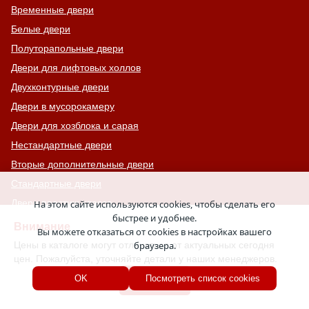
Временные двери
Белые двери
Полуторапольные двери
Двери для лифтовых холлов
Двухконтурные двери
Двери в мусорокамеру
Двери для хозблока и сарая
Нестандартные двери
Вторые дополнительные двери
Стандартные двери
Двери престиж-класса
На этом сайте используются cookies, чтобы сделать его
быстрее и удобнее.
Двери комфорт-класса
Внимание
Вы можете отказаться от cookies в настройках вашего
Двери с 4-ым классом защиты
Цены в каталоге могут отличаться от актуальных сегодня
браузера.
цен. Пожалуйста, уточняйте детали у наших менеджеров.
С узким стеклом
Хорошо
OK
Посмотреть список cookies
Двери на лестничную площадку
Остекленные противопожарные двери