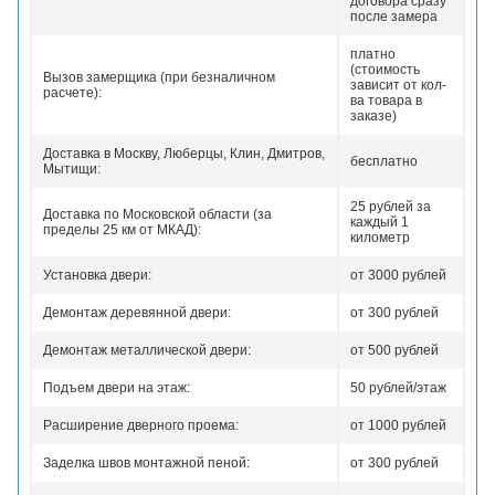
договора сразу
после замера
платно
(стоимость
Вызов замерщика (при безналичном
зависит от кол-
расчете):
ва товара в
заказе)
Доставка в Москву, Люберцы, Клин, Дмитров,
бесплатно
Мытищи:
25 рублей за
Доставка по Московской области (за
каждый 1
пределы 25 км от МКАД):
километр
Установка двери:
от 3000 рублей
Демонтаж деревянной двери:
от 300 рублей
Демонтаж металлической двери:
от 500 рублей
Подъем двери на этаж:
50 рублей/этаж
Расширение дверного проема:
от 1000 рублей
Заделка швов монтажной пеной:
от 300 рублей