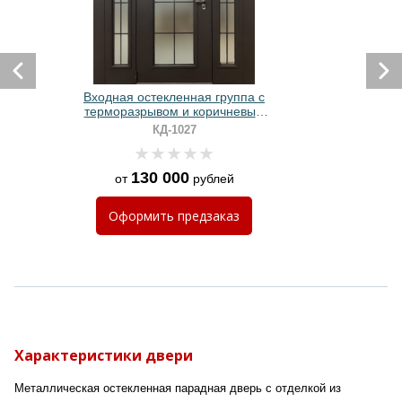
Входная остекленная группа с
терморазрывом и коричневым
порошковым окрашиванием
КД-1027
130 000
от
рублей
Оформить
предзаказ
Характеристики двери
Металлическая остекленная парадная дверь с отделкой из