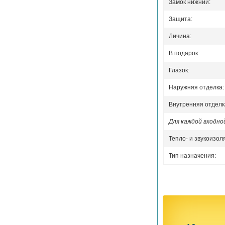
Замок нижний:
Защита:
Личина:
В подарок:
Глазок:
Наружняя отделка:
Внутренняя отделк
Для каждой входн
Тепло- и звукоизол
Тип назначения: