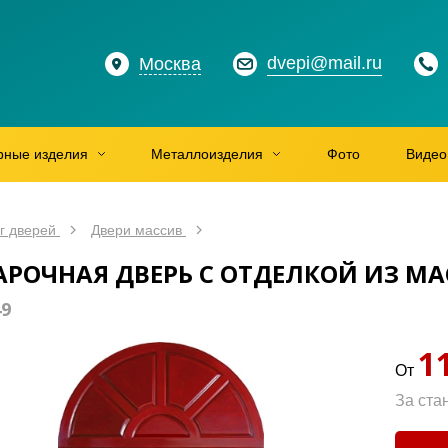
dvepi@mail.ru
Москва
рные изделия
Металлоизделия
Фото
Видео
г дверей
Двери массив
АРОЧНАЯ ДВЕРЬ С ОТДЕЛКОЙ ИЗ М
49
1
От
За ста