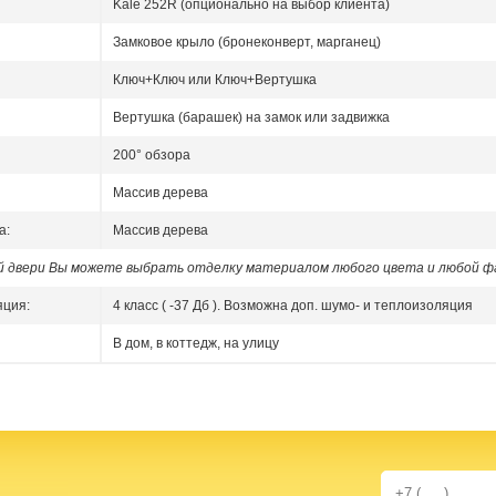
Kale 252R (опционально на выбор клиента)
Замковое крыло (бронеконверт, марганец)
Ключ+Ключ или Ключ+Вертушка
Вертушка (барашек) на замок или задвижка
200° обзора
Массив дерева
а:
Массив дерева
ой двери Вы можете выбрать отделку материалом любого цвета и любой ф
яция:
4 класс ( -37 Дб ). Возможна доп. шумо- и теплоизоляция
В дом, в коттедж, на улицу