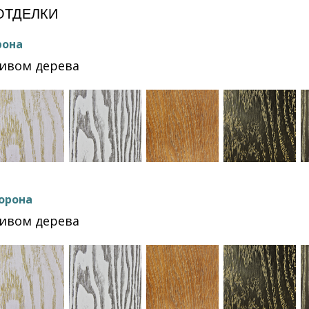
ОТДЕЛКИ
рона
сивом дерева
орона
сивом дерева