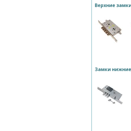
Верхние замк
Замки нижни