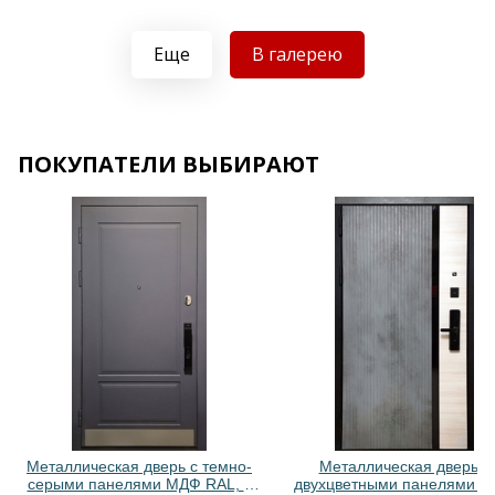
Еще
В галерею
Хочу такую
Хочу такую
ПОКУПАТЕЛИ ВЫБИРАЮТ
Хочу такую
Хочу такую
Металлическая дверь с темно-
Металлическая дверь с
серыми панелями МДФ RAL, с
двухцветными панелями 