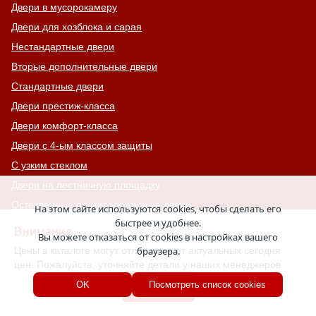
Двери в мусорокамеру
Двери для хозблока и сарая
Нестандартные двери
Вторые дополнительные двери
Стандартные двери
Двери престиж-класса
Двери комфорт-класса
Двери с 4-ым классом защиты
С узким стеклом
Двери на лестничную площадку
Остекленные противопожарные двери
На этом сайте используются cookies, чтобы сделать его
быстрее и удобнее.
С тонированным стеклом
Внимание
Вы можете отказаться от cookies в настройках вашего
С остекленной фрамугой
Цены в каталоге могут отличаться от актуальных сегодня
браузера.
Усиленные
цен. Пожалуйста, уточняйте детали у наших менеджеров.
С большим стеклом
Хорошо
OK
Посмотреть список cookies
С широкими наличниками