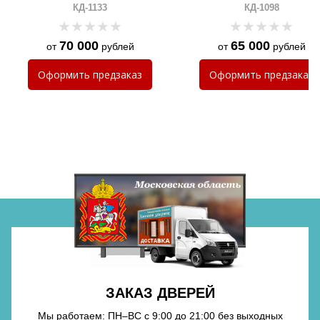
отбойником и биометрическим
ПВХ и биометрическим зам
КД-1133
КД-1098
замком
70 000
65 000
от
рублей
от
рублей
Хочу такую
Оформить
предзаказ
Оформить
предзаказ
Хочу такую
Хочу такую
ЗАКАЗ ДВЕРЕЙ
Мы работаем: ПН–ВС с 9:00 до 21:00 без выходных