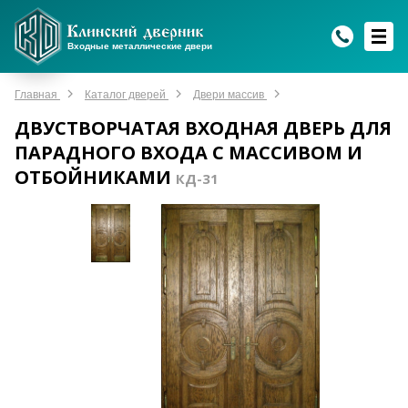
WhatsApp
WhatsApp
Telegram
Max
Max
Входные металлические двери
Мы онлайн!
Мы онлайн!
Мы онлайн!
Мы онлайн!
Мы онлайн!
Главная
Каталог дверей
Двери массив
ДВУСТВОРЧАТАЯ ВХОДНАЯ ДВЕРЬ ДЛЯ
ПАРАДНОГО ВХОДА С МАССИВОМ И
ОТБОЙНИКАМИ
КД-31