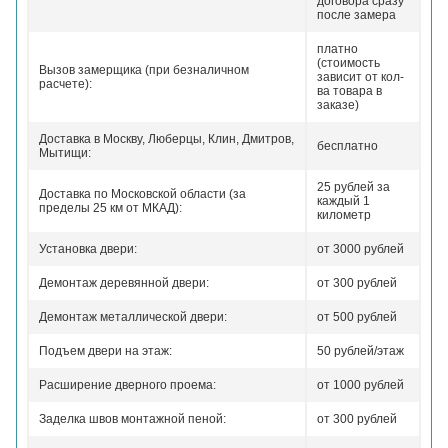
договора сразу
после замера
платно
(стоимость
Вызов замерщика (при безналичном
зависит от кол-
расчете):
ва товара в
заказе)
Доставка в Москву, Люберцы, Клин, Дмитров,
бесплатно
Мытищи:
25 рублей за
Доставка по Московской области (за
каждый 1
пределы 25 км от МКАД):
километр
Установка двери:
от 3000 рублей
Демонтаж деревянной двери:
от 300 рублей
Демонтаж металлической двери:
от 500 рублей
Подъем двери на этаж:
50 рублей/этаж
Расширение дверного проема:
от 1000 рублей
Заделка швов монтажной пеной:
от 300 рублей