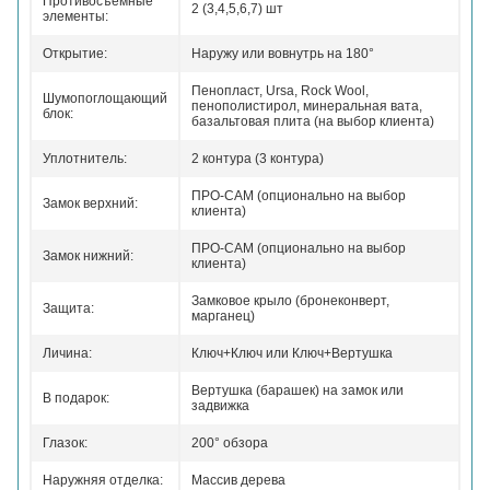
Противосъемные
2 (3,4,5,6,7) шт
элементы:
Открытие:
Наружу или вовнутрь на 180°
Пенопласт, Ursa, Rock Wool,
Шумопоглощающий
пенополистирол, минеральная вата,
блок:
базальтовая плита (на выбор клиента)
Уплотнитель:
2 контура (3 контура)
ПРО-САМ (опционально на выбор
Замок верхний:
клиента)
ПРО-САМ (опционально на выбор
Замок нижний:
клиента)
Замковое крыло (бронеконверт,
Защита:
марганец)
Личина:
Ключ+Ключ или Ключ+Вертушка
Вертушка (барашек) на замок или
В подарок:
задвижка
Глазок:
200° обзора
Наружняя отделка:
Массив дерева