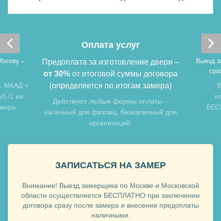
Хочу такую
Оплата услуг
Хочу такую
Москву –
Выезд з
Предоплата за изготовление двери –
сра
от 30%
от итоговой суммы договора
: МКАД +
(определяется по итогам замера)
В
б./1 км.
н
Действуют любые формы оплаты –
джера.
БЕСП
наличный для физлиц, безналичный для
организаций.
Хочу такую
ЗАПИСАТЬСЯ НА ЗАМЕР
Хочу такую
Внимание! Выезд замерщика по Москве и Московской
области осуществляется БЕСПЛАТНО при заключении
договора сразу после замера и внесении предоплаты
наличными.