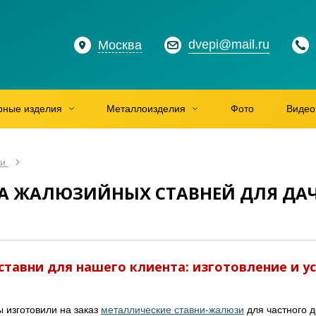
dvepi@mail.ru
Москва
рные изделия
Металлоизделия
Фото
Видео
ти
А ЖАЛЮЗИЙНЫХ СТАВНЕЙ ДЛЯ ДАЧИ
тавни для нашего клиента: изготовление и ус
ы изготовили на заказ
металлические ставни-жалюзи
для частного 