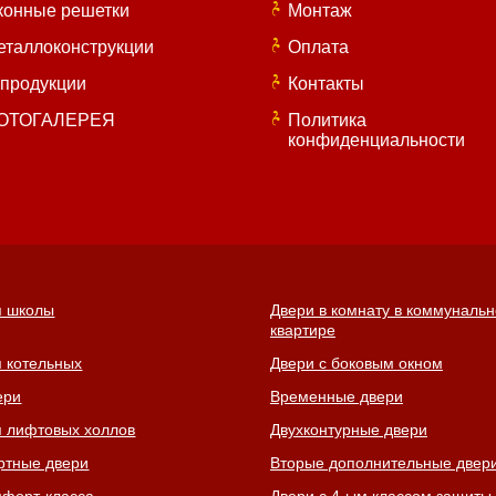
конные решетки
Монтаж
еталлоконструкции
Оплата
 продукции
Контакты
ОТОГАЛЕРЕЯ
Политика
конфиденциальности
я школы
Двери в комнату в коммуналь
квартире
я котельных
Двери с боковым окном
ери
Временные двери
я лифтовых холлов
Двухконтурные двери
ртные двери
Вторые дополнительные двер