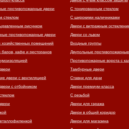
мфорт-класса
Двери с 4-ым классом защиты
ные противопожарные двери
С тонированным стеклом
м стеклом
С широкими наличниками
выдавленным рисунком
Двери с витражным остеклени
ные противопожарные двери
Двери со львом
я хозяйственных помещений
Входные группы
 баров, кафе и ресторанов
Двупольные противопожарные
шумоизоляцией
Противопожарные ворота с ка
двери
Тамбурные двери
кие двери с вентиляцией
Ставни для дачи
двери с отбойником
Двери премиум-класса
стеклом
С резьбой
двери
Двери для гаража
ткой
Двери в общий коридор
металлофиленкой
Двери для магазина