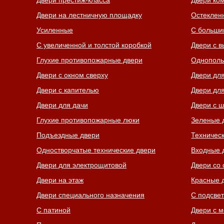
Двери престиж-класса
Двери ко
Двери на лестничную площадку
Остеклен
Усиленные
С больши
С увеличенной и толстой коробкой
Двери с 
Глухие противопожарные двери
Однополь
Двери с окном сверху
Двери дл
Двери с капителью
Двери для
Двери для дачи
Двери с 
Глухие противопожарные люки
Зеленые 
Подъездные двери
Техничес
Одностворчатые технические двери
Входные 
Двери для электрощитовой
Двери со 
Двери на этаж
Красные 
Двери специального назначения
С подсве
С патиной
Двери с 