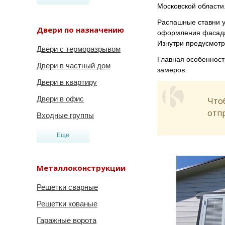
Московской области
Распашные ставни у
Двери по назначению
оформления фасада.
Изнутри предусмотр
Двери с терморазрывом
Главная особенност
Двери в частный дом
замеров.
Двери в квартиру
Двери в офис
Чтоб
отпр
Входные группы
Еще
Металлоконструкции
Решетки сварные
Решетки кованые
Гаражные ворота