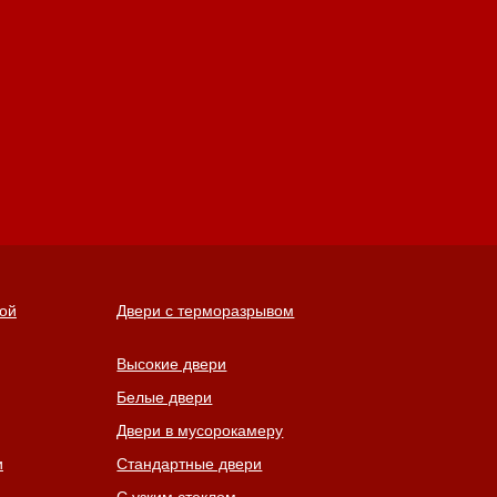
ной
Двери с терморазрывом
Высокие двери
Белые двери
Двери в мусорокамеру
и
Стандартные двери