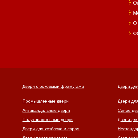
О
М
О
Ф
Двери с боковыми фрамугами
Двери дл
Промышленные двери
Двери дл
Антивандальные двери
Синие дв
Полуторапольные двери
Двери дл
Двери для хозблока и сарая
Нестанда