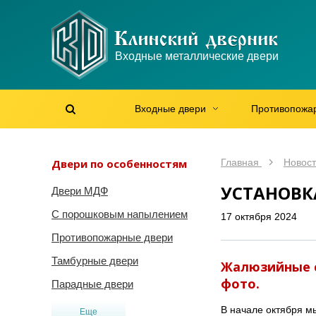
WhatsApp
WhatsApp
Telegram
Max
Max
Входные металлические двери
Мы онлайн!
Мы онлайн!
Мы онлайн!
Мы онлайн!
Мы онлайн!
Входные двери
Противопожа
Найти на сайте
Найти по артикулу
/
Двери по особенностям
Главная
Новос
УСТАНОВК
Двери МДФ
С порошковым напылением
17 октября 2024
Противопожарные двери
Тамбурные двери
Жалюзийные с
фото.
Парадные двери
В начале октября м
Еще