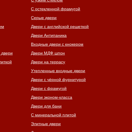
С узким стеклом
С остекленной фрамугой
Серые двери
ем
Двери с английской решеткой
Двери Антипаника
Входные двери с кнокером
 двери
Двери МДФ шпон
литкой
Двери на террасу
Утепленные входные двери
Двери с чёрной фурнитурой
Двери с фрамугой
Двери эконом-класса
Двери для бани
С минеральной плитой
Элитные двери