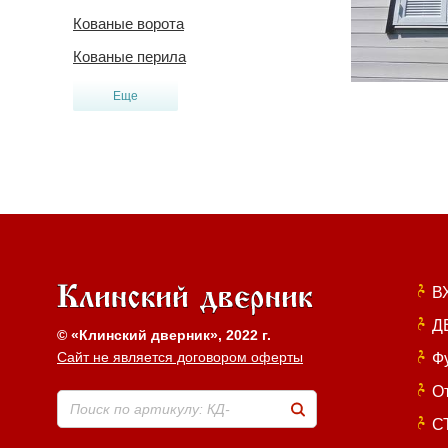
Кованые ворота
Кованые перила
Еще
В
Д
© «Клинский дверник», 2022 г.
Сайт не является договором оферты
Ф
О
Поиск по артикулу: КД-
С